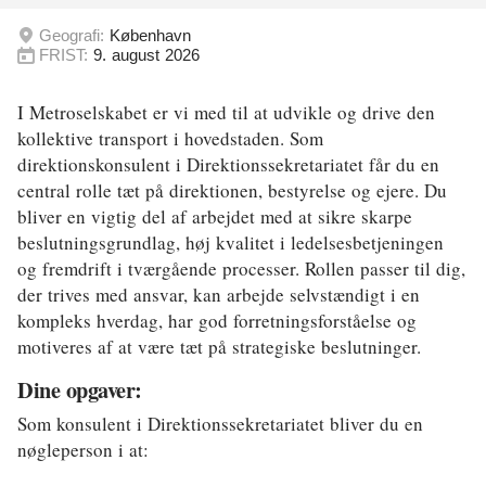
Geografi:
Energi og Forsyning
København
FRIST:
9. august 2026
Erhverv
I Metroselskabet er vi med til at udvikle og drive den
Etik og Tro
kollektive transport i hovedstaden. Som
direktionskonsulent i Direktionssekretariatet får du en
EU
central rolle tæt på direktionen, bestyrelse og ejere. Du
bliver en vigtig del af arbejdet med at sikre skarpe
Fonde
beslutningsgrundlag, høj kvalitet i ledelsesbetjeningen
Forskning
og fremdrift i tværgående processer. Rollen passer til dig,
der trives med ansvar, kan arbejde selvstændigt i en
Forsvar og Beredskab
kompleks hverdag, har god forretningsforståelse og
motiveres af at være tæt på strategiske beslutninger.
Fødevarer
Dine opgaver:
Hovedstaden
Som konsulent i Direktionssekretariatet bliver du en
Idræt
nøgleperson i at: