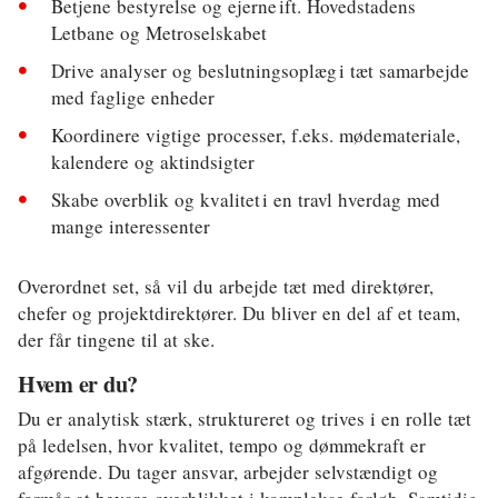
Betjene bestyrelse og ejerne ift. Hovedstadens
Klima
Letbane og Metroselskabet
Kommunal
Drive analyser og beslutningsoplæg i tæt samarbejde
med faglige enheder
Kultur
Koordinere vigtige processer, f.eks. mødemateriale,
Maritim
kalendere og aktindsigter
Miljø
Skabe overblik og kvalitet i en travl hverdag med
mange interessenter
Social
Overordnet set, så vil du arbejde tæt med direktører,
Sundhed
chefer og projektdirektører. Du bliver en del af et team,
Transport
der får tingene til at ske.
Hvem er du?
Uddannelse
Du er analytisk stærk, struktureret og trives i en rolle tæt
Udvikling
på ledelsen, hvor kvalitet, tempo og dømmekraft er
afgørende. Du tager ansvar, arbejder selvstændigt og
Ældre