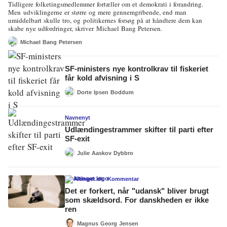
Tidligere folketingsmedlemmer fortæller om et demokrati i forandring.
Men udviklingerne er større og mere gennemgribende, end man
umiddelbart skulle tro, og politikernes forsøg på at håndtere dem kan
skabe nye udfordringer, skriver Michael Bang Petersen.
Michael Bang Petersen
SF-ministers nye kontrolkrav til fiskeriet
får kold afvisning i S
Dorte Ipsen Boddum
Navnenyt
Udlændingestrammer skifter til parti efter
SF-exit
Julie Aaskov Dybbro
Altinget.dk
Kommentar
Det er forkert, når "udansk" bliver brugt
som skældsord. For danskheden er ikke
ren
Magnus Georg Jensen