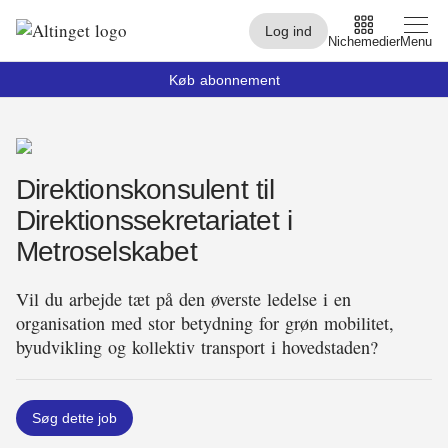
Log ind
Nichemedier
Menu
Køb abonnement
Arbejdsmarked
Direktionskonsulent til
Arktis
Direktionssekretariatet i
By og Bolig
Metroselskabet
Børn
Vil du arbejde tæt på den øverste ledelse i en
Christiansborg
organisation med stor betydning for grøn mobilitet,
byudvikling og kollektiv transport i hovedstaden?
Civilsamfund
Digital
Søg dette job
Embedsværk