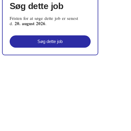
Søg dette job
Embedsværk
Fristen for at søge dette job er senest
Energi og Forsyning
20. august 2026
d.
.
Erhverv
Søg dette job
Etik og Tro
EU
Fonde
Forskning
Forsvar og Beredskab
Fødevarer
Hovedstaden
Idræt