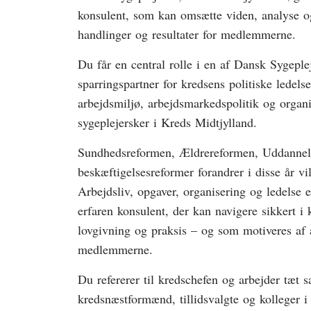
konsulent, som kan omsætte viden, analyse og
handlinger og resultater for medlemmerne.
Du får en central rolle i en af Dansk Sygeplej
sparringspartner for kredsens politiske ledels
arbejdsmiljø, arbejdsmarkedspolitik og organis
sygeplejersker i Kreds Midtjylland.
Sundhedsreformen, Ældrereformen, Uddanne
beskæftigelsesreformer forandrer i disse år vi
Arbejdsliv, opgaver, organisering og ledelse 
erfaren konsulent, der kan navigere sikkert i 
lovgivning og praksis – og som motiveres af 
medlemmerne.
Du refererer til kredschefen og arbejder tæ
kredsnæstformænd, tillidsvalgte og kolleger i