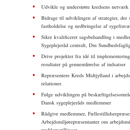
Udvikle og understøtte kredsens netværk 
Bidrage til udviklingen af strategier, der s
fastholdelse og nedbringelse af sygefravæ
Sikre kvalificeret sagsbehandling i med
Sygeplejeråd centralt, Din Sundhedsfagli
Drive projekter fra idé til implementeri
resultater på gennemførelse af indsatser
Repræsentere Kreds Midtjylland i arbejds
relationer.
Følge udviklingen på beskæftigelsesområd
Dansk sygeplejeråds medlemmer
Rådgive medlemmer, Fællestillidsrepræsent
Arbejdsmiljørepræsentanter om arbejdsm
problemstillinger.