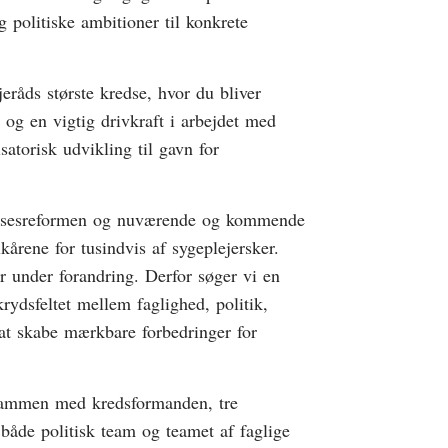
 politiske ambitioner til konkrete
eråds største kredse, hvor du bliver
e og en vigtig drivkraft i arbejdet med
atorisk udvikling til gavn for
lsesreformen og nuværende og kommende
lkårene for tusindvis af sygeplejersker.
er under forandring. Derfor søger vi en
krydsfeltet mellem faglighed, politik,
at skabe mærkbare forbedringer for
t sammen med kredsformanden, tre
 både politisk team og teamet af faglige