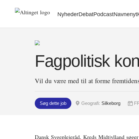
Nyheder
Debat
Podcast
Navnenyt
Fagpolitisk ko
Vil du være med til at forme fremtidens
Søg dette job
Geografi:
Silkeborg
F
Dansk Sygeplejeråd, Kreds Midtjylland søger e