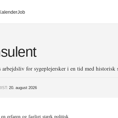
Kalender
Job
nsulent
 arbejdsliv for sygeplejersker i en tid med historisk 
RIST:
20. august 2026
n erfaren og fagligt stærk politisk