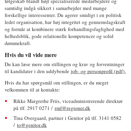
følgeskab blandt højt specialiserede medarbejdere og
samtidig indgå sikkert i samarbejder med mange
forskellige interessenter. Du agerer smidigt i en politisk
ledet organisation, har høj integritet og gennemslagskraft
og formår at kombinere stærk forhandlingsfaglighed med
helhedsblik, gode relationelle kompetencer og solid
dømmekraft.
Hvis du vil vide mere
Du kan læse mere om stillingen og krav og forventninger
til kandidater i den uddybende
job- og personprofil (pdf).
Hvis du har spørgsmål om stillingen, er du meget
velkommen til at kontakte:
Rikke Margrethe Friis, viceadministrerende direktør
på tlf. 2917 0271 /
rmf@regioner.dk
Tina Overgaard, partner i Genitor på tlf. 3141 0582
/
to@genitor.dk