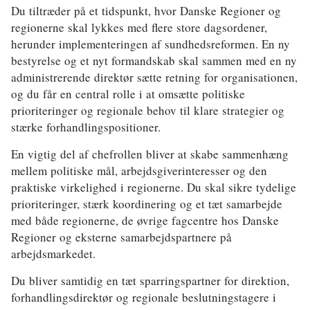
Klima
Du tiltræder på et tidspunkt, hvor Danske Regioner og
regionerne skal lykkes med flere store dagsordener,
Kommunal
herunder implementeringen af sundhedsreformen. En ny
bestyrelse og et nyt formandskab skal sammen med en ny
Kultur
administrerende direktør sætte retning for organisationen,
Maritim
og du får en central rolle i at omsætte politiske
prioriteringer og regionale behov til klare strategier og
Miljø
stærke forhandlingspositioner.
Social
En vigtig del af chefrollen bliver at skabe sammenhæng
mellem politiske mål, arbejdsgiverinteresser og den
Sundhed
praktiske virkelighed i regionerne. Du skal sikre tydelige
prioriteringer, stærk koordinering og et tæt samarbejde
Transport
med både regionerne, de øvrige fagcentre hos Danske
Regioner og eksterne samarbejdspartnere på
Uddannelse
arbejdsmarkedet.
Udvikling
Du bliver samtidig en tæt sparringspartner for direktion,
Ældre
forhandlingsdirektør og regionale beslutningstagere i