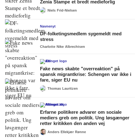
Zenia Stampe et bredt medieforlig
Niels Frid-Nielsen
Navnenyt
DF-folketingsmedlem sygemeldt med
stress
Charlotte Nike Albrechtsen
EU
Fake news skabte "overreaktion" på
spansk migrantkrise: Schengen var ikke i
fare, siger EU nu
Thomas Lauritzen
Altinget.dk
Erfarne politikere advarer om sociale
mediers greb om politik. Ung løsgænger
retter kritikken den anden vej
Anders Ellekjær Rønne