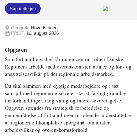
Søg dette job
Energi og Forsyning
Erhverv
Geografi:
Hovedstaden
FRIST:
16. august 2026
Etik og Tro
Opgaven
EU
Som forhandlingschef får du en central rolle i Danske
Fonde
Regioners arbejde med overenskomster, aftaler og løn- og
ansættelsesvilkår på det regionale arbejdsmarked.
Forskning
Du skal sammen med dygtige medarbejdere og i tæt
Forsvar og Beredskab
samspil med regionerne sikre et stærkt fagligt grundlag
for forhandlinger, rådgivning og interessevaretagelse.
Fødevarer
Opgaven spænder fra strategisk forberedelse og
Hovedstaden
gennemførelse af forhandlinger til løbende understøttelse
af regionerne i komplekse spørgsmål om aftaler,
Idræt
arbejdsvilkår og overenskomstforhold.