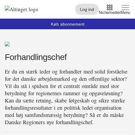
Log ind
Nichemedier
Menu
Køb abonnement
Arbejdsmarked
Forhandlingschef
Arktis
By og Bolig
Er du en stærk leder og forhandler med solid forståelse
for det danske arbejdsmarked og den offentlige sektor?
Børn
Vil du stå i spidsen for et centralt område med stor
betydning for regionernes rammer og opgaveløsning?
Christiansborg
Kan du sætte retning, skabe følgeskab og sikre stærke
forhandlingsresultater i en politisk ledet organisation
Civilsamfund
med høj samfundsmæssig betydning? Så er du måske
Digital
Danske Regioners nye forhandlingschef.
Embedsværk