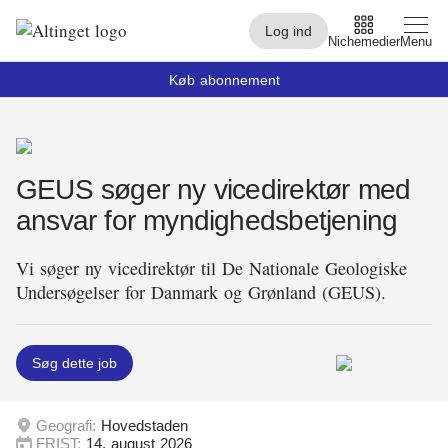
Log ind
Nichemedier
Menu
Køb abonnement
Arbejdsmarked
GEUS søger ny vicedirektør med
Arktis
ansvar for myndighedsbetjening
By og Bolig
Vi søger ny vicedirektør til De Nationale Geologiske
Børn
Undersøgelser for Danmark og Grønland (GEUS).
Christiansborg
Civilsamfund
Søg dette job
Digital
Geografi:
Hovedstaden
Embedsværk
FRIST:
14. august 2026