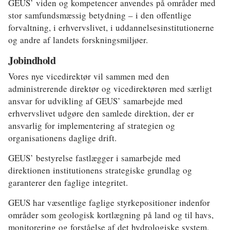
GEUS’ viden og kompetencer anvendes på områder med
Klima
stor samfundsmæssig betydning – i den offentlige
Kommunal
forvaltning, i erhvervslivet, i uddannelsesinstitutionerne
og andre af landets forskningsmiljøer.
Kultur
Jobindhold
Maritim
Vores nye vicedirektør vil sammen med den
administrerende direktør
og vicedirektøren med særligt
Miljø
ansvar for udvikling af GEUS’ samarbejde med
Social
erhvervslivet udgøre den samlede direktion, der er
ansvarlig for implementering af strategien og
Sundhed
organisationens daglige drift.
Transport
GEUS’ bestyrelse fastlægger i samarbejde med
direktionen institutionens strategiske grundlag og
Uddannelse
garanterer den faglige integritet.
Udvikling
GEUS har væsentlige faglige styrkepositioner indenfor
områder som geologisk kortlægning på land og til havs,
Ældre
monitorering og forståelse af det hydrologiske system,