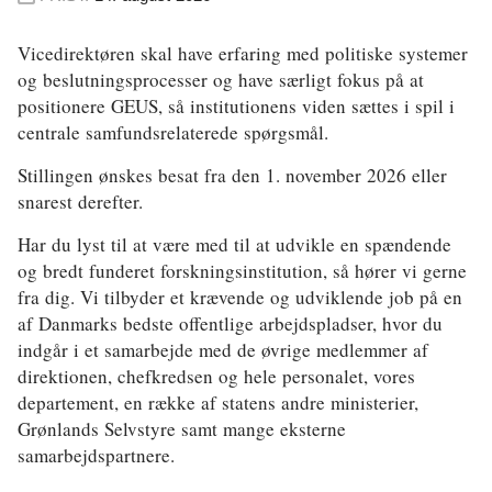
Energi og Forsyning
Vicedirektøren skal have erfaring med politiske systemer
og beslutningsprocesser og have særligt fokus på at
Erhverv
positionere GEUS, så institutionens viden sættes i spil i
Etik og Tro
centrale samfundsrelaterede spørgsmål.
Stillingen ønskes besat fra den 1. november 2026 eller
EU
snarest derefter.
Fonde
Har du lyst til at være med til at udvikle en spændende
Forskning
og bredt funderet forskningsinstitution, så hører vi gerne
fra dig. Vi tilbyder et krævende og udviklende job på en
Forsvar og Beredskab
af Danmarks bedste offentlige arbejdspladser, hvor du
indgår i et samarbejde med de øvrige medlemmer af
Fødevarer
direktionen, chefkredsen og hele personalet, vores
departement, en række af statens andre ministerier,
Hovedstaden
Grønlands Selvstyre samt mange eksterne
Idræt
samarbejdspartnere.