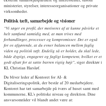
Klima
ministerier, styrelser, interesseorganisationer og private
virksomheder.
Kommunal
Politisk tæft, samarbejde og visioner
Kultur
”Vi søger en profil, der motiveres af at kunne påvirke et
Maritim
helt samfund samtidig med, at man trives med
forhandlinger, processer og kompromisser. Det er også
Miljø
for os afgørende, at du evner balancen mellem faglig
viden og politisk tæft. Endelig så er holdet, du skal lede,
Social
både dygtigt, engageret og fagligt kompetent, hvilket er et
Sundhed
godt afsæt for at sætte barren rigtig højt”
, siger direktør i
KL Christian Harsløf.
Transport
Du bliver leder af Kontoret for AI- &
Uddannelse
Digitaliseringspolitik, der består af 20 medarbejdere.
Kontoret har tæt samarbejde på tværs af huset samt med
Udvikling
kommunerne, KL's politiske niveau og direktion. Dine
ansvarsområder vil blandt andet være at:
Ældre