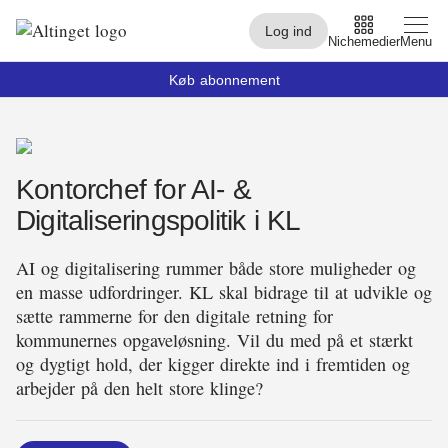
Log ind
Nichemedier
Menu
Køb abonnement
Arbejdsmarked
Kontorchef for AI- &
Arktis
Digitaliseringspolitik i KL
By og Bolig
AI og digitalisering rummer både store muligheder og
Børn
en masse udfordringer. KL skal bidrage til at udvikle og
sætte rammerne for den digitale retning for
Christiansborg
kommunernes opgaveløsning. Vil du med på et stærkt
Civilsamfund
og dygtigt hold, der kigger direkte ind i fremtiden og
arbejder på den helt store klinge?
Digital
Embedsværk