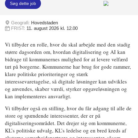
Søg dette job
Energi og Forsyning
Geografi:
Hovedstaden
Erhverv
FRIST:
11. august 2026 kl. 12.00
Etik og Tro
Vi tilbyder en rolle, hvor du skal arbejde med den stadig
EU
større dagsorden om, hvordan digitalisering og AI kan
bidrage til kommunernes mulighed for at levere velfærd
Fonde
tæt på borgerne. Kommunerne har brug for gode rammer,
klare politiske prioriteringer og stærk
Forskning
interessevaretagelse, så digitale løsninger kan udvikles
Forsvar og Beredskab
og anvendes, skaber værdi, styrker opgaveløsningen og
kan implementeres ansvarligt.
Fødevarer
Vi tilbyder også en stilling, hvor du får adgang til alle de
Hovedstaden
store og spændende interessenter, der er på
digitaliseringsområdet. Det drejer sig om kommunerne,
Idræt
KL’s politiske udvalg, KL’s ledelse og en bred kreds af
eksterne samarbejdspartnere og interessenter, såsom