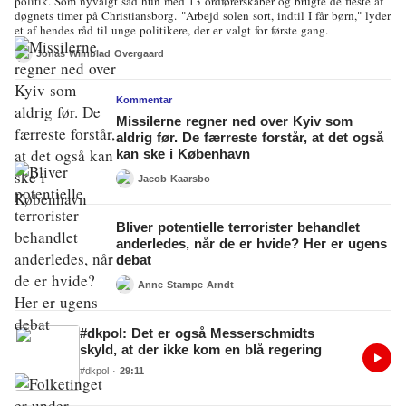
politik. Som nyvalgt sad hun med 13 ordførerskaber og brugte de fleste af
døgnets timer på Christiansborg. "Arbejd solen sort, indtil I får børn," lyder
et af hendes råd til unge politikere, der er valgt for første gang.
Jonas Wiinblad Overgaard
Kommentar
Missilerne regner ned over Kyiv som
aldrig før. De færreste forstår, at det også
kan ske i København
Jacob Kaarsbo
Bliver potentielle terrorister behandlet
anderledes, når de er hvide? Her er ugens
debat
Anne Stampe Arndt
#dkpol: Det er også Messerschmidts
skyld, at der ikke kom en blå regering
#dkpol
·
29:11