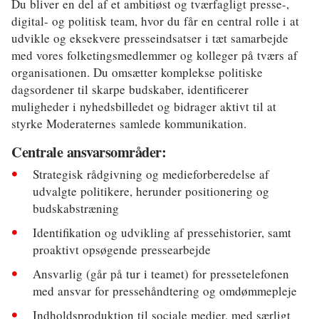
Du bliver en del af et ambitiøst og tværfagligt presse-,
Klima
digital- og politisk team, hvor du får en central rolle i at
Kommunal
udvikle og eksekvere presseindsatser i tæt samarbejde
med vores folketingsmedlemmer og kolleger på tværs af
Kultur
organisationen. Du omsætter komplekse politiske
dagsordener til skarpe budskaber, identificerer
Maritim
muligheder i nyhedsbilledet og bidrager aktivt til at
styrke Moderaternes samlede kommunikation.
Miljø
Centrale ansvarsområder:
Social
Strategisk rådgivning og medieforberedelse af
Sundhed
udvalgte politikere, herunder positionering og
budskabstræning
Transport
Identifikation og udvikling af pressehistorier, samt
Uddannelse
proaktivt opsøgende pressearbejde
Ansvarlig (går på tur i teamet) for pressetelefonen
Udvikling
med ansvar for pressehåndtering og omdømmepleje
Ældre
Indholdsproduktion til sociale medier, med særligt