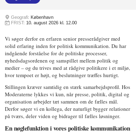
Energi og Forsyning
Geografi:
København
FRIST:
Erhverv
10. august 2026 kl. 12.00
Etik og Tro
Vi søger derfor en erfaren senior presserådgiver med
solid erfaring inden for politisk kommunikation. Du har
EU
indgående forståelse for de politiske processer,
nyhedsdagsordenen og samspillet mellem politik og
Fonde
medier – og du trives med at rådgive politikere i et miljø,
Forskning
hvor tempoet er højt, og beslutninger træffes hurtigt.
Stillingen kræver samtidig en stærk samarbejdsprofil. Hos
Forsvar og Beredskab
Moderaterne lykkes vi kun, når presse, politik, digital og
Fødevarer
organisation arbejder tæt sammen om de fælles mål.
Derfor søger vi en kollega, der naturligt bygger relationer
Hovedstaden
på tværs, deler viden og bidrager til fælles løsninger.
Idræt
En nøglefunktion i vores politiske kommunikation