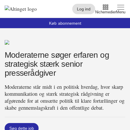
Log ind
Nichemedier
Menu
Køb abonnement
Arbejdsmarked
Moderaterne søger erfaren og
Arktis
strategisk stærk senior
By og Bolig
presserådgiver
Børn
Moderaterne står midt i en politisk hverdag, hvor skarp
Christiansborg
kommunikation og stærk strategisk rådgivning er
afgørende for at omsætte politik til klare fortællinger og
Civilsamfund
skabe gennemslagskraft i den offentlige debat.
Digital
Embedsværk
Søg dette job