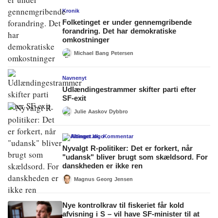
Kronik
Folketinget er under gennemgribende
forandring. Det har demokratiske
omkostninger
Michael Bang Petersen
Navnenyt
Udlændingestrammer skifter parti efter
SF-exit
Julie Aaskov Dybbro
Altinget.dk
Kommentar
Nyvalgt R-politiker: Det er forkert, når
"udansk" bliver brugt som skældsord. For
danskheden er ikke ren
Magnus Georg Jensen
Nye kontrolkrav til fiskeriet får kold
afvisning i S – vil have SF-minister til at