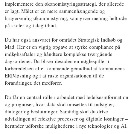
Klima
implementere den økonomistyringsstrategi, der allerede
er lagt. Målet er en mere sammenhængende og
Kommunal
brugervenlig økonomistyring, som giver mening helt ude
på skoler og i dagtilbud.
Kultur
Du har også ansvaret for området Strategisk Indkøb og
Maritim
Mad. Her er en vigtig opgave at styrke compliance på
Miljø
indkøbsaftaler og håndtere komplekse tværgående
dagsordener. Du bliver desuden en nøglespiller i
Social
forberedelsen af et kommende genudbud af kommunens
ERP-løsning og i at ruste organisationen til de
Sundhed
forandringer, det medfører.
Transport
Du får en central rolle i arbejdet med ledelsesinformation
Uddannelse
og prognoser, hvor data skal omsættes til indsigter,
dialoger og beslutninger. Samtidig skal du drive
Udvikling
udviklingen af effektive processer og digitale løsninger –
herunder udforske mulighederne i nye teknologier og AI.
Ældre