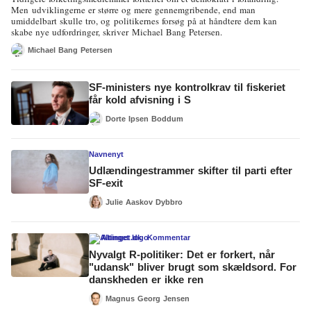
Men udviklingerne er større og mere gennemgribende, end man
umiddelbart skulle tro, og politikernes forsøg på at håndtere dem kan
skabe nye udfordringer, skriver Michael Bang Petersen.
Michael Bang Petersen
SF-ministers nye kontrolkrav til fiskeriet
får kold afvisning i S
Dorte Ipsen Boddum
Navnenyt
Udlændingestrammer skifter til parti efter
SF-exit
Julie Aaskov Dybbro
Altinget.dk
Kommentar
Nyvalgt R-politiker: Det er forkert, når
"udansk" bliver brugt som skældsord. For
danskheden er ikke ren
Magnus Georg Jensen