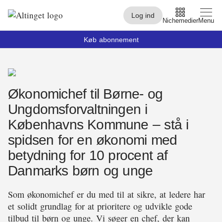
Log ind
Nichemedier
Menu
Køb abonnement
Arbejdsmarked
Økonomichef til Børne- og
Arktis
Ungdomsforvaltningen i
By og Bolig
Københavns Kommune – stå i
Børn
spidsen for en økonomi med
betydning for 10 procent af
Christiansborg
Danmarks børn og unge
Civilsamfund
Som økonomichef er du med til at sikre, at ledere har
Digital
et solidt grundlag for at prioritere og udvikle gode
tilbud til børn og unge. Vi søger en chef, der kan
Embedsværk