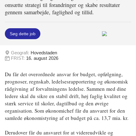
omsætte strategi til forandringer og skabe resultater
Energi og Forsyning
gennem samarbejde, faglighed og tillid.
Erhverv
Søg dette job
Etik og Tro
EU
Geografi:
Hovedstaden
FRIST:
16. august 2026
Fonde
Du får det overordnede ansvar for budget, opfølgning,
Forskning
prognoser, regnskab, ledelsesrapportering og økonomisk
Forsvar og Beredskab
rådgivning af forvaltningens ledelse. Sammen med dine
ledere skal du sikre en stabil drift, høj faglig kvalitet og
Fødevarer
stærk service til skoler, dagtilbud og den øvrige
organisation. Som økonomichef får du ansvaret for den
Hovedstaden
samlede økonomistyring af et budget på ca. 13,7 mia. kr.
Idræt
Derudover får du ansvaret for at videreudvikle og