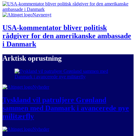
Navnenyt
USA-kommentator bliver politisk
rådgiver for den amerikanske ambassade
i Danmark
Arktisk oprustning
Nyheder
Tyskland vil patruljere Grønland
sammen med Danmark i avancerede nye
militærfly
Nyheder