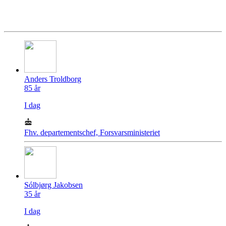
Anders Troldborg
85
år
I dag
Fhv. departementschef, Forsvarsministeriet
Sólbjørg Jakobsen
35
år
I dag