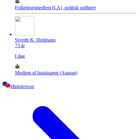
Folketingsmedlem (LA), politisk ordfører
Siverth K. Heilmann
73
år
I dag
Medlem af Inatsisartut (Atassut)
Ministersvar