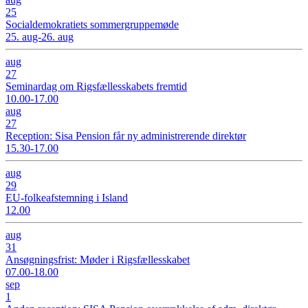
25
Socialdemokratiets sommergruppemøde
25. aug-26. aug
aug
27
Seminardag om Rigsfællesskabets fremtid
10.00-17.00
aug
27
Reception: Sisa Pension får ny administrerende direktør
15.30-17.00
aug
29
EU-folkeafstemning i Island
12.00
aug
31
Ansøgningsfrist: Møder i Rigsfællesskabet
07.00-18.00
sep
1