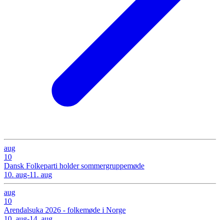
aug
10
Dansk Folkeparti holder sommergruppemøde
10. aug-11. aug
aug
10
Arendalsuka 2026 - folkemøde i Norge
10. aug-14. aug