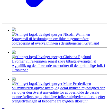
Udvalget spørger Nicolai Wammen
Spørgsmål til beslutningen om ikke at gennemføre
opgradering af overvågningen i detentionerne i Grønland
Udvalget spørger Christina Egelund
Hvornår vil regeringen senest sikre tilbageleveringen af
Agpalilik og de tilhørende meteoritter til de oprindelige folk i
Grønland?
Udvalget spørger Mette Frederiksen
Vil ministeren oplyse hvem, og deraf hvilken myndighed der
var og er den øverst ansvarlige for at overholde de basale
menneskelige- og oprindelige folks rettigheder under og efter
tvangsflytningen af beboerne fra bygden Illorsuit?