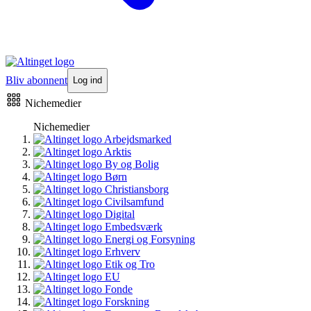
Bliv abonnent
Log ind
Nichemedier
Nichemedier
Arbejdsmarked
Arktis
By og Bolig
Børn
Christiansborg
Civilsamfund
Digital
Embedsværk
Energi og Forsyning
Erhverv
Etik og Tro
EU
Fonde
Forskning