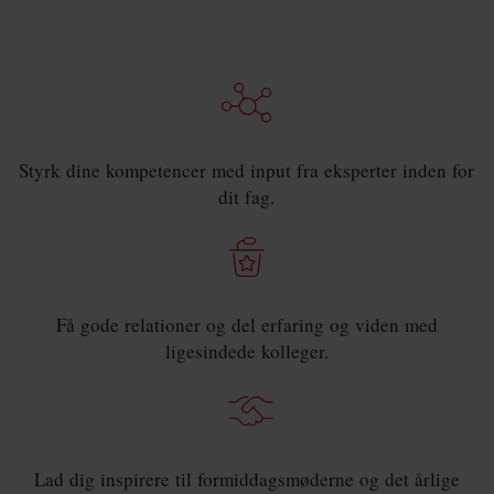
Energi og Forsyning
Erhverv
Etik og Tro
Styrk dine kompetencer med input fra eksperter inden for
EU
dit fag.
Fonde
Forskning
Forsvar og Beredskab
Få gode relationer og del erfaring og viden med
ligesindede kolleger.
Fødevarer
Hovedstaden
Idræt
Lad dig inspirere til formiddagsmøderne og det årlige