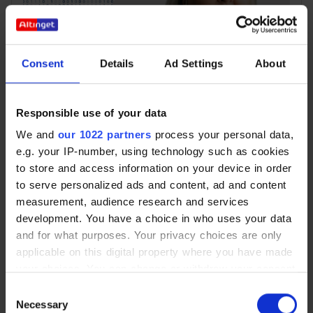
Consent
Details
Ad Settings
About
Responsible use of your data
Kunstig intelligens og dataetik i
praksis
We and
our 1022 partners
process your personal data,
Den digitale transformation buldrer derud af både i den private
e.g. your IP-number, using technology such as cookies
og offentlige sektor. Vi når lige at indtage og forstå en ny slags
to store and access information on your device in order
teknologi, så melder den næste sig. Mødeleder Lisbeth Knudsen
to serve personalized ads and content, ad and content
faciliterer debatterne, som ser på håndteringen af AI: Hvordan
measurement, audience research and services
udnytter vi alle mulighederne og potentialet samtidig med, at vi
beskytter persondata i fremtiden?
development. You have a choice in who uses your data
and for what purposes. Your privacy choices are only
Mødeleder
applicable on this digital property where you have made
Lisbeth Knudsen
your choices. You can change or withdraw your consent
any time from the Cookie Declaration or by clicking on
Consent
the Privacy trigger icon.
Necessary
Selection