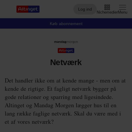
Log ind
Nichemedier
Menu
Køb abonnement
Arbejdsmarked
Arktis
Netværk
By og Bolig
Det handler ikke om at kende mange - men om at
Børn
kende de rigtige. Et fagligt netværk bygger på
Christiansborg
gode relationer og sparring med ligesindede.
Altinget og Mandag Morgen lægger hus til en
Civilsamfund
lang række faglige netværk. Skal du være med i
Digital
et af vores netværk?
Embedsværk