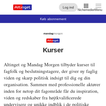
Log ind
Nichemedier
Menu
Køb abonnement
Arbejdsmarked
Arktis
Kurser
By og Bolig
Altinget og Mandag Morgen tilbyder kurser til
Børn
fagfolk og beslutningstagere, der giver ny faglig
Christiansborg
viden og skarp politisk indsigt til dig og din
organisation. Sammen med professionelle aktører
Civilsamfund
inden for netop dit fagområde får du inspiration,
Digital
viden og redskaber fra højtkvalificerede
undervisere og unikke indblik i de politiske
Embedsværk