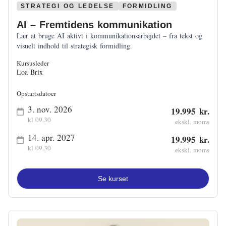
Klima
STRATEGI OG LEDELSE
FORMIDLING
Kommunal
AI – Fremtidens kommunikation
Lær at bruge AI aktivt i kommunikationsarbejdet – fra tekst og
Kultur
visuelt indhold til strategisk formidling.
Kursusleder
Maritim
Loa Brix
Miljø
Opstartsdatoer
3. nov. 2026
Social
19.995 kr.
kl 09.30
ekskl. moms
Sundhed
14. apr. 2027
19.995 kr.
kl 09.30
ekskl. moms
Transport
Uddannelse
Se kurset
Udvikling
Ældre