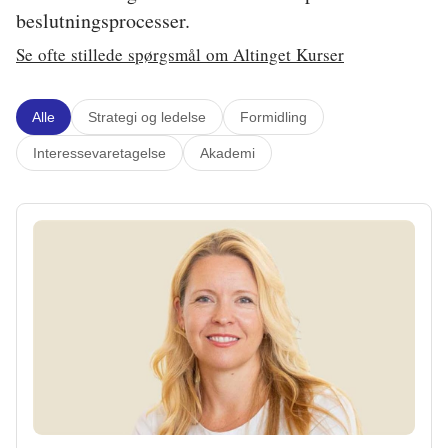
beslutningsprocesser.
Energi og Forsyning
Se ofte stillede spørgsmål om Altinget Kurser
Erhverv
Etik og Tro
Alle
Strategi og ledelse
Formidling
Interessevaretagelse
Akademi
EU
Fonde
Forskning
Forsvar og Beredskab
Fødevarer
Hovedstaden
Idræt