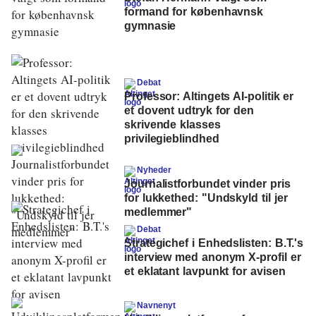
formand for københavnsk
gymnasie
Debat
Professor: Altingets AI-politik er
et dovent udtryk for den
skrivende klasses
privilegieblindhed
Nyheder
Journalistforbundet vinder pris
for lukkethed: "Undskyld til jer
medlemmer"
Debat
Strategichef i Enhedslisten: B.T.'s
interview med anonym X-profil er
et eklatant lavpunkt for avisen
Navnenyt