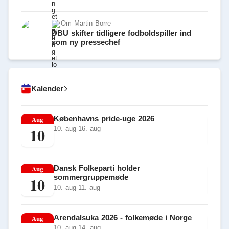
Om
Martin Borre
DBU skifter tidligere fodboldspiller ind
som ny pressechef
Kalender
Aug
Københavns pride-uge 2026
Au
10
1
10. aug-16. aug
Aug
Dansk Folkeparti holder
Au
sommergruppemøde
10
1
10. aug-11. aug
Aug
Arendalsuka 2026 - folkemøde i Norge
Au
10. aug-14. aug