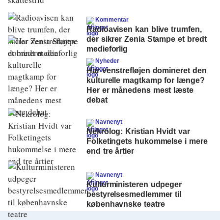
Kommentar
Radioavisen kan blive trumfen,
der sikrer Zenia Stampe et bredt
medieforlig
Nyheder
Har venstrefløjen domineret den
kulturelle magtkamp for længe?
Her er månedens mest læste
debat
Navnenyt
Nekrolog: Kristian Hvidt var
Folketingets hukommelse i mere
end tre årtier
Navnenyt
Kulturministeren udpeger
bestyrelsesmedlemmer til
københavnske teatre