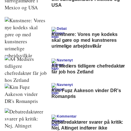
USA
Debat
Kunstnere: Vores nye kodeks
skal gøre op med kunstneres
urimelige arbejdsvilkår
Navnenyt
A4 Mediers tidligere chefredaktør
får job hos Zetland
Navnenyt
Kim Fupz Aakeson vinder DR's
Romanpris
Kommentar
Debatredaktører svarer på kritik:
Nej, Altinget indfører ikke