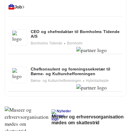
Klima
Job
Kommunal
Kultur
CEO og chefredaktør til Bornholms Tidende
A/S
Maritim
Bornholms Tidende
Bornholm
Miljø
Social
Chefkonsulent og foreningssekretær til
Børne- og Kulturchefforeningen
Sundhed
Børne- og Kulturchefforeningen
Hybridarbejde
Transport
Uddannelse
Nyheder
Udvikling
Museer og erhvervsorganisation
mødes om skattestrid
Ældre