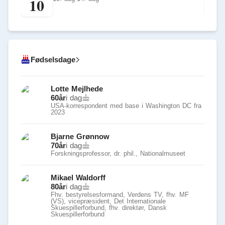
10
1
Fødselsdage
Lotte Mejlhede
60
år
i dag
USA-korrespondent med base i Washington DC fra
2023
Bjarne Grønnow
70
år
i dag
Forskningsprofessor, dr. phil., Nationalmuseet
Mikael Waldorff
80
år
i dag
Fhv. bestyrelsesformand, Verdens TV, fhv. MF
(VS), vicepræsident, Det Internationale
Skuespillerforbund, fhv. direktør, Dansk
Skuespillerforbund