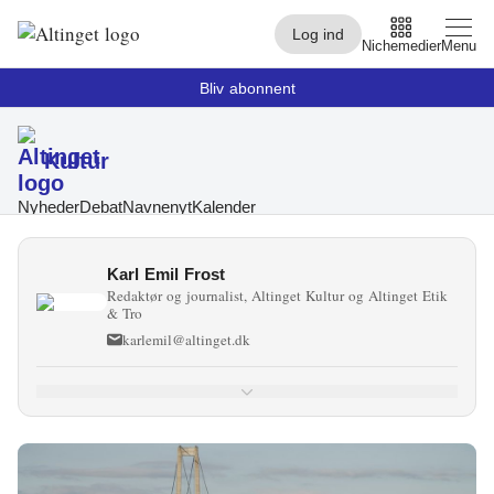
Log ind
Nichemedier
Menu
Bliv abonnent
Kultur
Arbejdsmarked
Arktis
Nyheder
Debat
Navnenyt
Kalender
By og Bolig
Karl Emil Frost
Redaktør og journalist, Altinget Kultur og Altinget Etik
Børn
& Tro
karlemil@altinget.dk
Christiansborg
Civilsamfund
Digital
Embedsværk