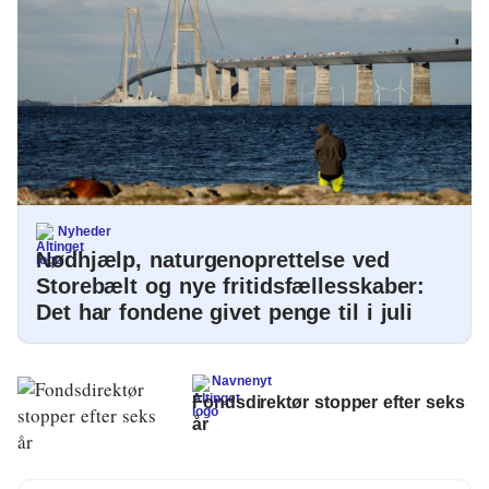
Energi og Forsyning
Erhverv
Etik og Tro
EU
Fonde
Nyheder
Nødhjælp, naturgenoprettelse ved
Forskning
Storebælt og nye fritidsfællesskaber:
Det har fondene givet penge til i juli
Forsvar og Beredskab
Fødevarer
Navnenyt
Fondsdirektør stopper efter seks
Hovedstaden
år
Idræt