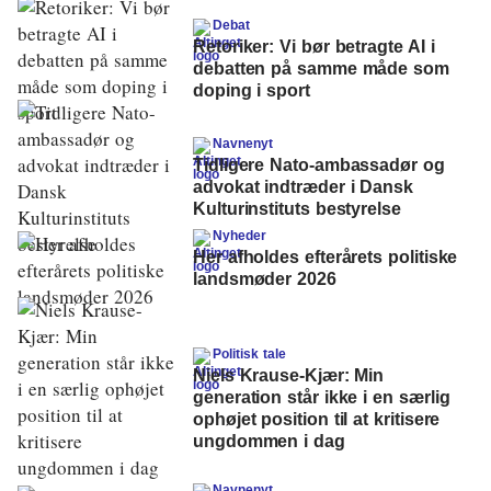
Debat
Retoriker: Vi bør betragte AI i
debatten på samme måde som
doping i sport
Navnenyt
Tidligere Nato-ambassadør og
advokat indtræder i Dansk
Kulturinstituts bestyrelse
Nyheder
Her afholdes efterårets politiske
landsmøder 2026
Politisk tale
Niels Krause-Kjær: Min
generation står ikke i en særlig
ophøjet position til at kritisere
ungdommen i dag
Navnenyt