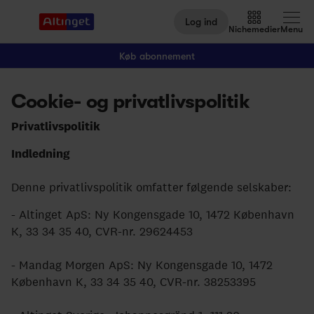
Log ind
Nichemedier
Menu
Køb abonnement
Cookie- og privatlivspolitik
Arbejdsmarked
Privatlivspolitik
Arktis
Indledning
By og Bolig
Denne privatlivspolitik omfatter følgende selskaber:
Børn
- Altinget ApS: Ny Kongensgade 10, 1472 København
Christiansborg
K, 33 34 35 40, CVR-nr. 29624453
Civilsamfund
- Mandag Morgen ApS: Ny Kongensgade 10, 1472
Digital
København K, 33 34 35 40, CVR-nr. 38253395
Embedsværk