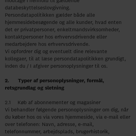
modtage i henhold til gældende
Klima
databeskyttelseslovgivning.
Kommunal
Persondatapolitikken gælder både alle
hjemmesidebesøgende og alle kunder, hvad enten
Kultur
det er privatpersoner, enkeltmandsvirksomheder,
kontaktpersoner hos erhvervsdrivende eller
Maritim
medarbejdere hos erhvervsdrivende.
Vi opfordrer dig og eventuelt dine relevante
Miljø
kollegaer, til at læse persondatapolitikken grundigt,
Social
inden du / I afgiver personoplysninger til os.
Sundhed
2. Typer af personoplysninger, formål,
retsgrundlag og sletning
Transport
2.1 Køb af abonnementer og magasiner
Uddannelse
Vi behandler følgende personoplysninger om dig, når
Udvikling
du køber hos os via vores hjemmeside, via e-mail eller
over telefonen: Navn, adresse, e-mail,
Ældre
telefonnummer, arbejdsplads, brugerhistorik,