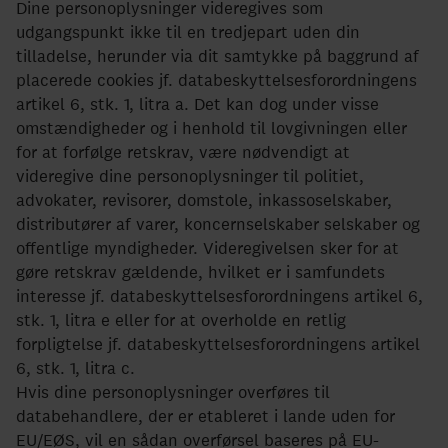
Dine personoplysninger videregives som
udgangspunkt ikke til en tredjepart uden din
tilladelse, herunder via dit samtykke på baggrund af
placerede cookies jf. databeskyttelsesforordningens
artikel 6, stk. 1, litra a. Det kan dog under visse
omstændigheder og i henhold til lovgivningen eller
for at forfølge retskrav, være nødvendigt at
videregive dine personoplysninger til politiet,
advokater, revisorer, domstole, inkassoselskaber,
distributører af varer, koncernselskaber selskaber og
offentlige myndigheder. Videregivelsen sker for at
gøre retskrav gældende, hvilket er i samfundets
interesse jf. databeskyttelsesforordningens artikel 6,
stk. 1, litra e eller for at overholde en retlig
forpligtelse jf. databeskyttelsesforordningens artikel
6, stk. 1, litra c.
Hvis dine personoplysninger overføres til
databehandlere, der er etableret i lande uden for
EU/EØS, vil en sådan overførsel baseres på EU-