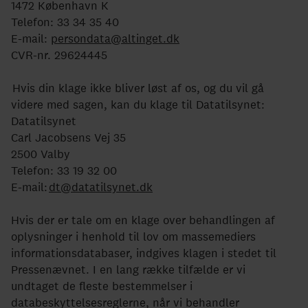
1472 København K
Telefon: 33 34 35 40
E-mail:
persondata@altinget.dk
CVR-nr. 29624445
Hvis din klage ikke bliver løst af os, og du vil gå
videre med sagen, kan du klage til Datatilsynet:
Datatilsynet
Carl Jacobsens Vej 35
2500 Valby
Telefon: 33 19 32 00
E-mail:
dt@datatilsynet.dk
Hvis der er tale om en klage over behandlingen af
oplysninger i henhold til lov om massemediers
informationsdatabaser, indgives klagen i stedet til
Pressenævnet. I en lang række tilfælde er vi
undtaget de fleste bestemmelser i
databeskyttelsesreglerne, når vi behandler