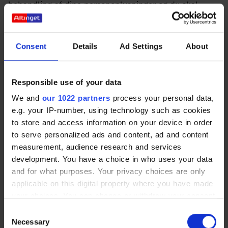
behandling af dine personoplysninger og du skal
derfor kontakte annoncøren direkte, hvis du har
spørgsmål i relation til denne behandling.
Behandlingen af personoplysninger i forhold til
Consent
Details
Ad Settings
About
statistiske- og funktionscookies sker som følge af
vores legitime interesse i at kunne tilbyde dig den
bedste mulige oplevelse og services jf.
Responsible use of your data
databeskyttelsesforordningens artikel 6, stk. 1, litra f.
We and
our 1022 partners
process your personal data,
Behandlingen af personoplysninger i forhold til
e.g. your IP-number, using technology such as cookies
markedsføringscookies, herunder på baggrund af dine
to store and access information on your device in order
præferencer, sker på baggrund af dit forudgående
to serve personalized ads and content, ad and content
samtykke jf. databeskyttelsesforordningens artikel 6,
measurement, audience research and services
stk. 1, litra a. Videregivelsen til annoncører og andre
development. You have a choice in who uses your data
tredjeparter med henblik på markedsføring sker også
and for what purposes. Your privacy choices are only
på baggrund af dit forudgående samtykke jf.
applicable on this digital property where you have made
databeskyttelsesforordningens artikel 6, stk. 1, litra
your choices. You can change or withdraw your consent
a. Samtykket indhentes via vores pop-op vindue for
any time from the Cookie Declaration or by clicking on
Consent
cookies.
the Privacy trigger icon.
Necessary
Selection
Vi indhenter derudover altid tilladelse