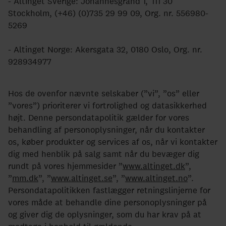
- Altinget Sverige: Johannesgränd 1, 111 30
Stockholm, (+46) (0)735 29 99 09, Org. nr. 556980-
Energi og Forsyning
5269
Erhverv
- Altinget Norge: Akersgata 32, 0180 Oslo, Org. nr.
Etik og Tro
928934977
EU
Hos de ovenfor nævnte selskaber (”vi”, ”os” eller
Fonde
”vores”) prioriterer vi fortrolighed og datasikkerhed
højt. Denne persondatapolitik gælder for vores
Forskning
behandling af personoplysninger, når du kontakter
os, køber produkter og services af os, når vi kontakter
Forsvar og Beredskab
dig med henblik på salg samt når du bevæger dig
Fødevarer
rundt på vores hjemmesider ”
www.altinget.dk
”,
”
mm.dk
”, ”
www.altinget.se
”, ”
www.altinget.no
”.
Hovedstaden
Persondatapolitikken fastlægger retningslinjerne for
vores måde at behandle dine personoplysninger på
Idræt
og giver dig de oplysninger, som du har krav på at