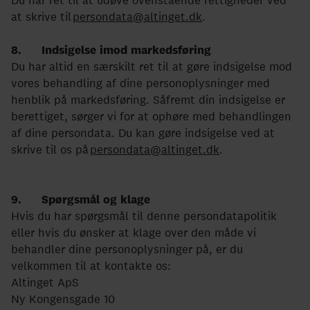
Du har ret til at udøve ovenstående rettigheder ved
at skrive til
persondata@altinget.dk
.
8. Indsigelse imod markedsføring
Du har altid en særskilt ret til at gøre indsigelse mod
vores behandling af dine personoplysninger med
henblik på markedsføring. Såfremt din indsigelse er
berettiget, sørger vi for at ophøre med behandlingen
af dine persondata. Du kan gøre indsigelse ved at
skrive til os på
persondata@altinget.dk
.
9. Spørgsmål og klage
Hvis du har spørgsmål til denne persondatapolitik
eller hvis du ønsker at klage over den måde vi
behandler dine personoplysninger på, er du
velkommen til at kontakte os:
Altinget ApS
Ny Kongensgade 10