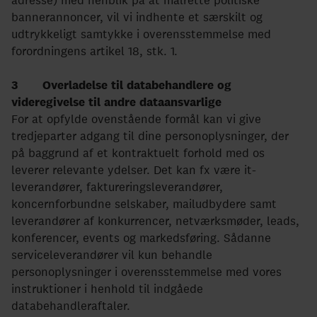
adresse) med henblik på at målrette politiske
bannerannoncer, vil vi indhente et særskilt og
udtrykkeligt samtykke i overensstemmelse med
forordningens artikel 18, stk. 1.
3 Overladelse til databehandlere og
videregivelse til andre dataansvarlige
For at opfylde ovenstående formål kan vi give
tredjeparter adgang til dine personoplysninger, der
på baggrund af et kontraktuelt forhold med os
leverer relevante ydelser. Det kan fx være it-
leverandører, faktureringsleverandører,
koncernforbundne selskaber, mailudbydere samt
leverandører af konkurrencer, netværksmøder, leads,
konferencer, events og markedsføring. Sådanne
serviceleverandører vil kun behandle
personoplysninger i overensstemmelse med vores
instruktioner i henhold til indgåede
databehandleraftaler.