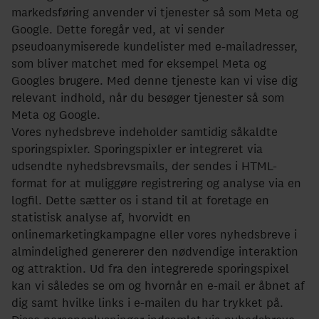
markedsføring anvender vi tjenester så som Meta og
Google. Dette foregår ved, at vi sender
pseudoanymiserede kundelister med e-mailadresser,
som bliver matchet med for eksempel Meta og
Googles brugere. Med denne tjeneste kan vi vise dig
relevant indhold, når du besøger tjenester så som
Meta og Google.
Vores nyhedsbreve indeholder samtidig såkaldte
sporingspixler. Sporingspixler er integreret via
udsendte nyhedsbrevsmails, der sendes i HTML-
format for at muliggøre registrering og analyse via en
logfil. Dette sætter os i stand til at foretage en
statistisk analyse af, hvorvidt en
onlinemarketingkampagne eller vores nyhedsbreve i
almindelighed genererer den nødvendige interaktion
og attraktion. Ud fra den integrerede sporingspixel
kan vi således se om og hvornår en e-mail er åbnet af
dig samt hvilke links i e-mailen du har trykket på.