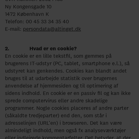
Ny Kongensgade 10
1472 København K
Telefon: 00 45 33 34 35 40
E-mail:
persondata@altinget.dk
2. Hvad er en cookie?
En cookie er en lille tekstfil, som gemmes på
brugerens IT-udstyr (PC, tablet, smartphone e.l.), så
udstyret kan genkendes. Cookies kan blandt andet
bruges til at udarbejde statistik over brugernes
anvendelse af hjemmesiden og til optimering af
sidens indhold. En cookie er en passiv fil og kan ikke
sprede computervirus eller andre skadelige
programmer. Nogle cookies placeres af andre parter
(såkaldte tredjeparter) end den, som står i
adresselinjen (URL’en) i browseren. Det kan være
almindeligt indhold, men også fx analyseværktøjer
eller indlejrede kommentarfelter. Det betyder, at der