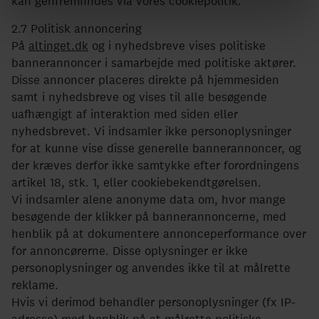
kan genfremfindes via vores cookiepolitik.
2.7 Politisk annoncering
På
altinget.dk
og i nyhedsbreve vises politiske
bannerannoncer i samarbejde med politiske aktører.
Disse annoncer placeres direkte på hjemmesiden
samt i nyhedsbreve og vises til alle besøgende
uafhængigt af interaktion med siden eller
nyhedsbrevet. Vi indsamler ikke personoplysninger
for at kunne vise disse generelle bannerannoncer, og
der kræves derfor ikke samtykke efter forordningens
artikel 18, stk. 1, eller cookiebekendtgørelsen.
Vi indsamler alene anonyme data om, hvor mange
besøgende der klikker på bannerannoncerne, med
henblik på at dokumentere annonceperformance over
for annoncørerne. Disse oplysninger er ikke
personoplysninger og anvendes ikke til at målrette
reklame.
Hvis vi derimod behandler personoplysninger (fx IP-