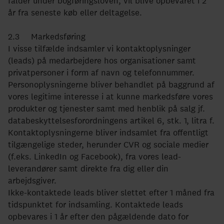
falder under bogføringsloven, vil blive opbevaret i 2
år fra seneste køb eller deltagelse.
2.3 Markedsføring
I visse tilfælde indsamler vi kontaktoplysninger
(leads) på medarbejdere hos organisationer samt
privatpersoner i form af navn og telefonnummer.
Personoplysningerne bliver behandlet på baggrund af
vores legitime interesse i at kunne markedsføre vores
produkter og tjenester samt med henblik på salg jf.
databeskyttelsesforordningens artikel 6, stk. 1, litra f.
Kontaktoplysningerne bliver indsamlet fra offentligt
tilgængelige steder, herunder CVR og sociale medier
(f.eks. LinkedIn og Facebook), fra vores lead-
leverandører samt direkte fra dig eller din
arbejdsgiver.
Ikke-kontaktede leads bliver slettet efter 1 måned fra
tidspunktet for indsamling. Kontaktede leads
opbevares i 1 år efter den pågældende dato for