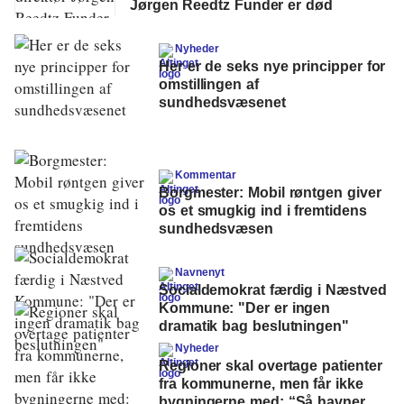
Jørgen Reedtz Funder er død
Nyheder
Her er de seks nye principper for
omstillingen af
sundhedsvæsenet
Kommentar
Borgmester: Mobil røntgen giver
os et smugkig ind i fremtidens
sundhedsvæsen
Navnenyt
Socialdemokrat færdig i Næstved
Kommune: "Der er ingen
dramatik bag beslutningen"
Nyheder
Regioner skal overtage patienter
fra kommunerne, men får ikke
bygningerne med: “Så havner