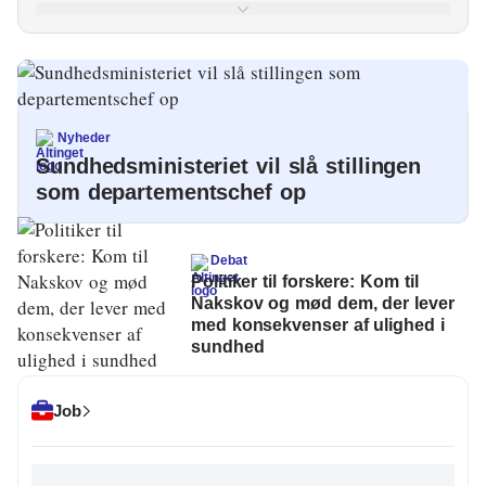
Energi og Forsyning
Erhverv
Etik og Tro
Nyheder
Sundhedsministeriet vil slå stillingen
EU
som departementschef op
Fonde
Debat
Forskning
Politiker til forskere: Kom til
Nakskov og mød dem, der lever
Forsvar og Beredskab
med konsekvenser af ulighed i
sundhed
Fødevarer
Hovedstaden
Job
Idræt