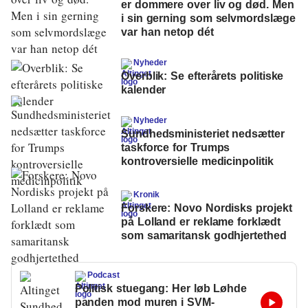
er dommere over liv og død. Men
i sin gerning som selvmordslæge
var han netop dét
Nyheder
Overblik: Se efterårets politiske
kalender
Nyheder
Sundhedsministeriet nedsætter
taskforce for Trumps
kontroversielle medicinpolitik
Kronik
Forskere: Novo Nordisks projekt
på Lolland er reklame forklædt
som samaritansk godhjertethed
Podcast
Politisk stuegang: Her løb Løhde
panden mod muren i SVM-