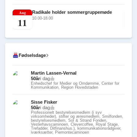
Aug
Radikale holder sommergruppemøde
Au
11
1
10.00-18.00
Fødselsdage
Martin Lassen-Vernal
50
år
i dag
Enhedschef for Medier og Omdømme, Center for
Kommunikation, Region Hovedstaden
Sisse Fisker
50
år
i dag
Professionelt bestyrelsesmedlem (i syv
virksomheder), stifter og æresmedlem, Smilfonden,
bestyrelsesmedlem, Sol & Strand Fonden,
Vesterhavscaminoen, Clevercoffee, Royal Stage,
Trefadder, Ditfinanshus.), kommunikationsrådgiver,
iværksætter, Piemontecaminoen