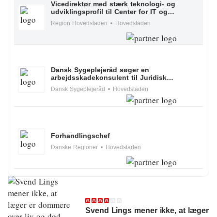
Klima
Vicedirektør med stærk teknologi- og
udviklingsprofil til Center for IT og
Medicoteknologi
Kommunal
Region Hovedstaden
Hovedstaden
Kultur
Maritim
Dansk Sygeplejeråd søger en
arbejdsskadekonsulent til Juridisk
Miljø
Kompetencecenter i tidsbegrænset stilling
Dansk Sygeplejeråd
Hovedstaden
(1 år)
Social
Sundhed
Forhandlingschef
Transport
Danske Regioner
Hovedstaden
Uddannelse
Udvikling
Ældre
Svend Lings mener ikke, at læger