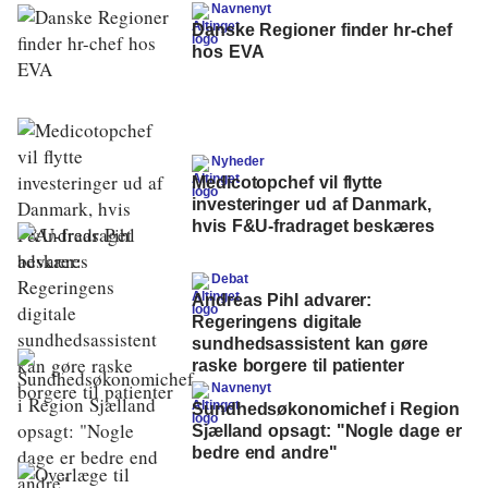
Navnenyt
Danske Regioner finder hr-chef
hos EVA
Nyheder
Medicotopchef vil flytte
investeringer ud af Danmark,
hvis F&U-fradraget beskæres
Debat
Andreas Pihl advarer:
Regeringens digitale
sundhedsassistent kan gøre
raske borgere til patienter
Navnenyt
Sundhedsøkonomichef i Region
Sjælland opsagt: "Nogle dage er
bedre end andre"