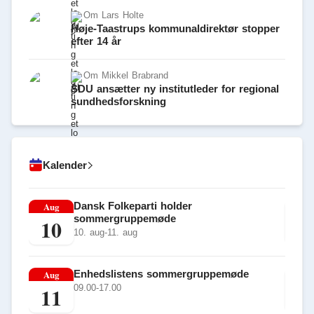
Om
Lars Holte
Høje-Taastrups kommunaldirektør stopper
efter 14 år
Om
Mikkel Brabrand
SDU ansætter ny institutleder for regional
sundhedsforskning
Kalender
Aug
Dansk Folkeparti holder
Au
sommergruppemøde
10
1
10. aug-11. aug
Aug
Enhedslistens sommergruppemøde
Au
11
1
09.00-17.00