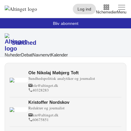
Log ind
Nichemedier
Menu
Bliv abonnent
Sundhed
Arbejdsmarked
Arktis
Nyheder
Debat
Navnenyt
Kalender
By og Bolig
Ole Nikolaj Møbjerg Toft
Sundhedspolitisk analytiker og journalist
Børn
ole@altinget.dk
40328283
Christiansborg
Kristoffer Nordskov
Civilsamfund
Redaktør og journalist
knr@altinget.dk
Digital
60675851
Embedsværk