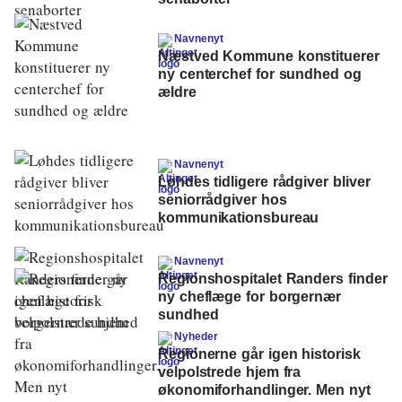
Navnenyt
Næstved Kommune konstituerer
ny centerchef for sundhed og
ældre
Navnenyt
Løhdes tidligere rådgiver bliver
seniorrådgiver hos
kommunikationsbureau
Navnenyt
Regionshospitalet Randers finder
ny cheflæge for borgernær
sundhed
Nyheder
Regionerne går igen historisk
velpolstrede hjem fra
økonomiforhandlinger. Men nyt