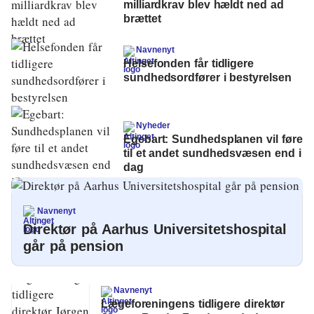
milliardkrav blev hældt ned ad
brættet
Navnenyt
Helsefonden får tidligere
sundhedsordfører i bestyrelsen
Nyheder
Egebart: Sundhedsplanen vil føre
til et andet sundhedsvæsen end i
dag
Navnenyt
Direktør på Aarhus Universitetshospital
går på pension
Navnenyt
Lægeforeningens tidligere direktør