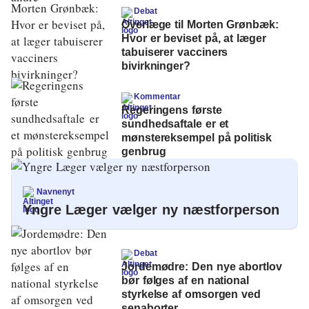
Debat
Overlæge til Morten Grønbæk:
Hvor er beviset på, at læger
tabuiserer vacciners
bivirkninger?
Kommentar
Regeringens første
sundhedsaftale er et
mønstereksempel på politisk
genbrug
Navnenyt
Yngre Læger vælger ny næstforperson
Debat
Jordemødre: Den nye abortlov
bør følges af en national
styrkelse af omsorgen ved
senaborter