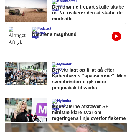
Kommentar
Den grønne trepart skulle skabe
ro. Nu risikerer den at skabe det
modsatte
Podcast
Naturens magthund
Nyheder
Der var lagt op til at gå efter
Københavns “spasserrøve”. Men
svinebønderne gik mere
pragmatisk til værks
Nyheder
Moderaterne afkræver SF-
ministre klare svar om
regeringens linje overfor fiskerne