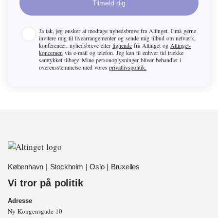
Tilmeld dig
Ja tak, jeg ønsker at modtage nyhedsbreve fra
Altinget
. I må gerne
invitere mig til livearrangementer og sende mig tilbud om netværk,
konferencer, nyhedsbreve eller
lignende
fra
Altinget
og
Altinget-
koncernen
via e-mail og telefon. Jeg kan til enhver tid trække
samtykket tilbage. Mine personoplysninger bliver behandlet i
overensstemmelse med vores
privatlivspolitik.
København | Stockholm | Oslo | Bruxelles
Vi tror på politik
Adresse
Ny Kongensgade 10