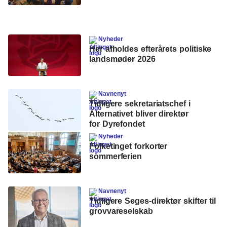
Nyheder
Her afholdes efterårets politiske
landsmøder 2026
Navnenyt
Tidligere sekretariatschef i
Alternativet bliver direktør
for Dyrefondet
Nyheder
Folketinget forkorter
sommerferien
Navnenyt
Tidligere Seges-direktør skifter til
grovvareselskab