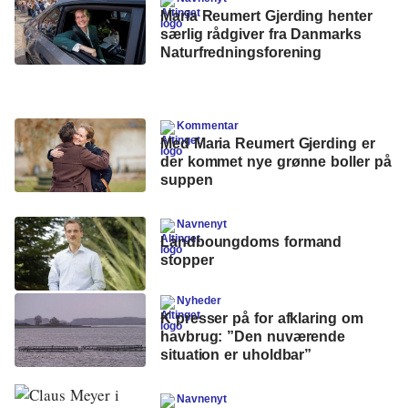
Maria Reumert Gjerding henter
særlig rådgiver fra Danmarks
Naturfredningsforening
Kommentar
Med Maria Reumert Gjerding er
der kommet nye grønne boller på
suppen
Navnenyt
Landboungdoms formand
stopper
Nyheder
K presser på for afklaring om
havbrug: ”Den nuværende
situation er uholdbar”
Navnenyt