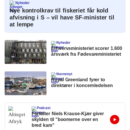
Nyheder
Energi og Forsyning
Nye kontrolkrav til fiskeriet får kold
afvisning i S – vil have SF-minister til
Erhverv
at lempe
Etik og Tro
Nyheder
EU
Erhvervsministeriet scorer 1.600
årsværk fra Fødevareministeriet
Fonde
Forskning
Navnenyt
Royal Greenland fyrer to
Forsvar og Beredskab
direktører i koncernledelsen
Fødevarer
Hovedstaden
Podcast
Forfatter Niels Krause-Kjær giver
Idræt
skylden til "boomerne over en
bred kam"