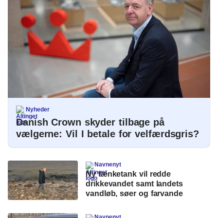
Nyheder
Danish Crown skyder tilbage på
vælgerne: Vil I betale for velfærdsgris?
Navnenyt
Ny tænketank vil redde
drikkevandet samt landets
vandløb, søer og farvande
Navnenyt