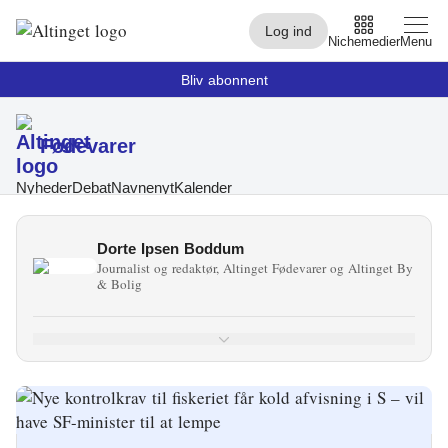
Log ind
Nichemedier
Menu
Bliv abonnent
Fødevarer
Arbejdsmarked
Arktis
Nyheder
Debat
Navnenyt
Kalender
By og Bolig
Dorte Ipsen Boddum
Journalist og redaktør, Altinget Fødevarer og Altinget By
Børn
& Bolig
Christiansborg
Civilsamfund
Digital
Embedsværk