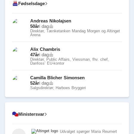
Fødselsdage
Andreas Nikolajsen
50
år
i dag
Direktør, Tænketanken Mandag Morgen og Altinget
Arena
Alix Chambris
47
år
i dag
Direktør, Public Affairs, Viessman, fhv. chef,
Danfoss’ EU-kontor
Camilla Blicher Simonsen
52
år
i dag
Salgsdirektør, Harboes Bryggeri
Ministersvar
Udvalget spørger Maria Reumert