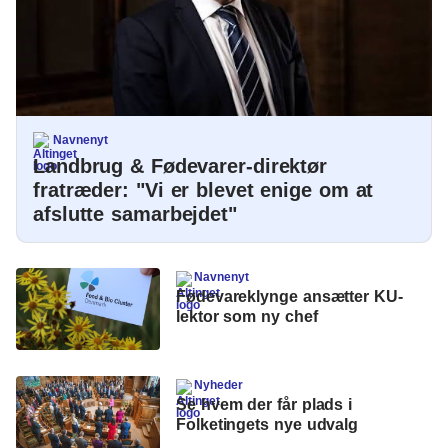
Navnenyt
Landbrug & Fødevarer-direktør
fratræder: "Vi er blevet enige om at
afslutte samarbejdet"
Navnenyt
Fødevareklynge ansætter KU-
lektor som ny chef
Nyheder
Se hvem der får plads i
Folketingets nye udvalg