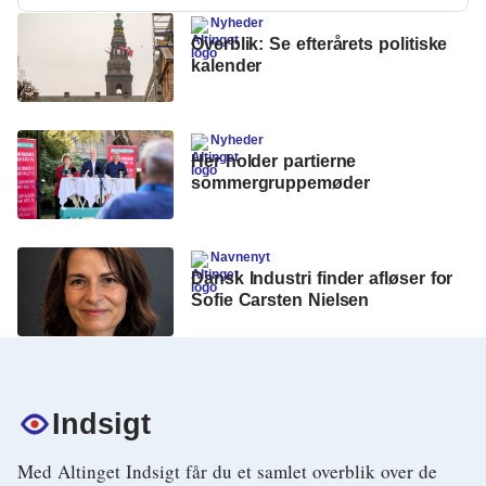
Klima
Nyheder
Overblik: Se efterårets politiske
Kommunal
kalender
Kultur
Maritim
Nyheder
Her holder partierne
sommergruppemøder
Miljø
Social
Navnenyt
Sundhed
Dansk Industri finder afløser for
Sofie Carsten Nielsen
Transport
Uddannelse
Udvikling
Indsigt
Ældre
Med Altinget Indsigt får du et samlet overblik over de