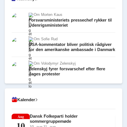
Om
Morten Kaus
Forsvarsministeriets pressechef rykker til
Udenrigsministeriet
Om
Sofie Rud
USA-kommentator bliver politisk rådgiver
for den amerikanske ambassade i Danmark
Om
Volodymyr Zelenskyj
Zelenskyj fyrer forsvarschef efter flere
dages protester
Kalender
Aug
Dansk Folkeparti holder
Au
sommergruppemøde
10
1
10. aug-11. aug