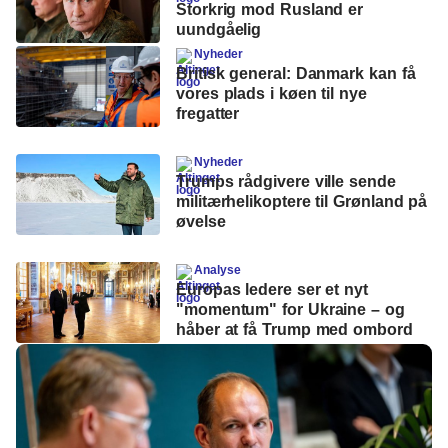
Storkrig mod Rusland er
uundgåelig
Nyheder
Britisk general: Danmark kan få
vores plads i køen til nye
fregatter
Nyheder
Trumps rådgivere ville sende
militærhelikoptere til Grønland på
øvelse
Analyse
Europas ledere ser et nyt
"momentum" for Ukraine – og
håber at få Trump med ombord