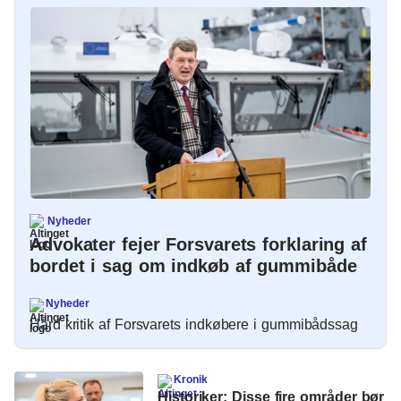
Energi og Forsyning
Erhverv
Etik og Tro
EU
Fonde
Forskning
Nyheder
Advokater fejer Forsvarets forklaring af
Forsvar og Beredskab
bordet i sag om indkøb af gummibåde
Fødevarer
Nyheder
Hård kritik af Forsvarets indkøbere i gummibådssag
Hovedstaden
Idræt
Kronik
Historiker: Disse fire områder bør