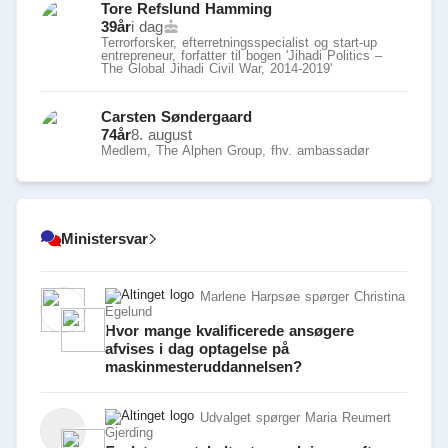
Tore Refslund Hamming
39
år
i dag
Terrorforsker, efterretningsspecialist og start-up
entrepreneur, forfatter til bogen 'Jihadi Politics –
The Global Jihadi Civil War, 2014-2019'
Carsten Søndergaard
74
år
8. august
Medlem, The Alphen Group, fhv. ambassadør
Ministersvar
Marlene Harpsøe spørger Christina
Egelund
Hvor mange kvalificerede ansøgere
afvises i dag optagelse på
maskinmesteruddannelsen?
Udvalget spørger Maria Reumert
Gjerding