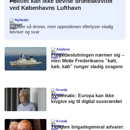
Politiet kan ikke bevise droneaktivitet
ved Københavns Lufthavn
Nyheder
Soldater så droner, men oppositionen efterlyser stadig
beviser og svar
Analyse
Fregatbeslutningen nærmer sig –
men Mette Frederiksens ”køb,
køb, køb” runger stadig svagere
Kronik
Systematic: Europa kan ikke
lovgive sig til digital suverænitet
Kronik
Tidligere brigadegeneral advarer: