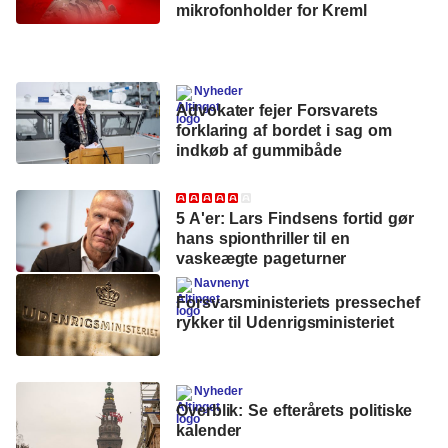
mikrofonholder for Kreml
Nyheder
Advokater fejer Forsvarets
forklaring af bordet i sag om
indkøb af gummibåde
5 A'er: Lars Findsens fortid gør
hans spionthriller til en
vaskeægte pageturner
Navnenyt
Forsvarsministeriets pressechef
rykker til Udenrigsministeriet
Nyheder
Overblik: Se efterårets politiske
kalender