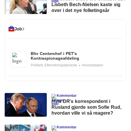
Klima
Lisbeth Bech-Nielsen kaste sig
over i det nye folketingsår
Kommunal
Kultur
Job
Maritim
Miljø
Bliv Centerchef i PET's
Kontraspionageafdeling
Social
Politiets Efterretningstjeneste
Hovedstaden
Sundhed
Transport
Kommentar
Uddannelse
Hvis DR's korrespondent i
Rusland gjorde som Sofie Rud,
Udvikling
hvordan ville vi så reagere?
Ældre
Kommentar