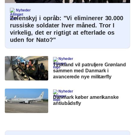
Nyheder
Zelenskyj i opråb: "Vi eliminerer 30.000
russiske soldater hver måned. Tror I
virkelig, det er rigtigt at efterlade os
uden for Nato?"
Nyheder
Tyskland vil patruljere Grønland
sammen med Danmark i
avancerede nye militærfly
Nyheder
Danmark køber amerikanske
antiubådsfly