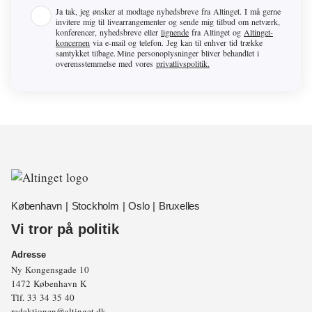
Ja tak, jeg ønsker at modtage nyhedsbreve fra
Altinget
. I må gerne
invitere mig til livearrangementer og sende mig tilbud om netværk,
konferencer, nyhedsbreve eller
lignende
fra
Altinget
og
Altinget-
koncernen
via e-mail og telefon. Jeg kan til enhver tid trække
samtykket tilbage. Mine personoplysninger bliver behandlet i
overensstemmelse med vores
privatlivspolitik.
København | Stockholm | Oslo | Bruxelles
Vi tror på politik
Adresse
Ny Kongensgade 10
1472 København K
Tlf.
33 34 35 40
redaktionen@altinget.dk