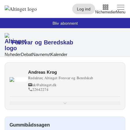
Log ind
Nichemedier
Menu
Bliv abonnent
Forsvar og Beredskab
Arbejdsmarked
Arktis
Nyheder
Debat
Navnenyt
Kalender
By og Bolig
Andreas Krog
Redaktør, Altinget Forsvar og Beredskab
Børn
ak@altinget.dk
22642274
Christiansborg
Civilsamfund
Digital
Gummibådssagen
Embedsværk