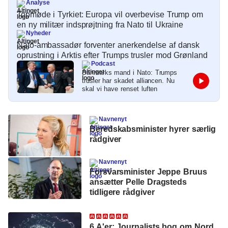
Analyse
Topmøde i Tyrkiet: Europa vil overbevise Trump om
en ny militær indsprøjtning fra Nato til Ukraine
Nyheder
Nato-ambassadør forventer anerkendelse af dansk
oprustning i Arktis efter Trumps trusler mod Grønland
Podcast
Danmarks mand i Nato: Trumps
trusler har skadet alliancen. Nu
skal vi have renset luften
Navnenyt
Beredskabsminister hyrer særlig
rådgiver
Navnenyt
Forsvarsminister Jeppe Bruus
ansætter Pelle Dragsteds
tidligere rådgiver
6 A'er: Journalists bog om Nord