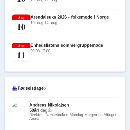
Aug
Arendalsuka 2026 - folkemøde i Norge
Au
10
1
10. aug-14. aug
Aug
Enhedslistens sommergruppemøde
Au
11
1
09.00-17.00
Fødselsdage
Andreas Nikolajsen
50
år
i dag
Direktør, Tænketanken Mandag Morgen og Altinget
Arena