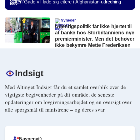
Søren Gade vil lade sig citere i Afghanistan-udredning
Nyheder
Udenrigspolitik får ikke hjertet til
at banke hos Storbritanniens nye
premierminister. Men det behøver
ikke bekymre Mette Frederiksen
Indsigt
Med Altinget Indsigt får du et samlet overblik over de
vigtigste begivenheder på dit område, de seneste
opdateringer om lovgivningsarbejdet og en oversigt over
alle spørgsmål til ministrene – og deres svar.
Navnenyt