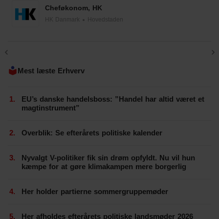
Cheføkonom, HK
HK Danmark
Hovedstaden
Mest læste Erhverv
EU’s danske handelsboss: ”Handel har altid været et
magtinstrument”
Overblik: Se efterårets politiske kalender
Nyvalgt V-politiker fik sin drøm opfyldt. Nu vil hun
kæmpe for at gøre klimakampen mere borgerlig
Her holder partierne sommergruppemøder
Her afholdes efterårets politiske landsmøder 2026