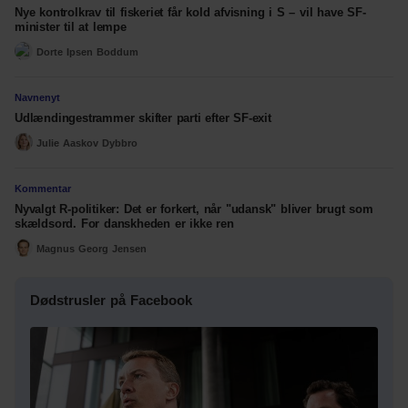
Nye kontrolkrav til fiskeriet får kold afvisning i S – vil have SF-
minister til at lempe
Dorte Ipsen Boddum
Navnenyt
Udlændingestrammer skifter parti efter SF-exit
Julie Aaskov Dybbro
Kommentar
Nyvalgt R-politiker: Det er forkert, når "udansk" bliver brugt som
skældsord. For danskheden er ikke ren
Magnus Georg Jensen
Dødstrusler på Facebook