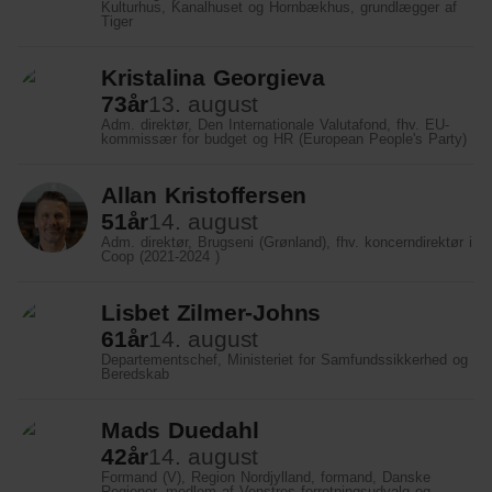
Kulturhus, Kanalhuset og Hornbækhus, grundlægger af
Tiger
Kristalina Georgieva
73
år
13. august
Adm. direktør, Den Internationale Valutafond, fhv. EU-
kommissær for budget og HR (European People's Party)
Allan Kristoffersen
51
år
14. august
Adm. direktør, Brugseni (Grønland), fhv. koncerndirektør i
Coop (2021-2024 )
Lisbet Zilmer-Johns
61
år
14. august
Departementschef, Ministeriet for Samfundssikkerhed og
Beredskab
Mads Duedahl
42
år
14. august
Formand (V), Region Nordjylland, formand, Danske
Regioner, medlem af Venstres forretningsudvalg og