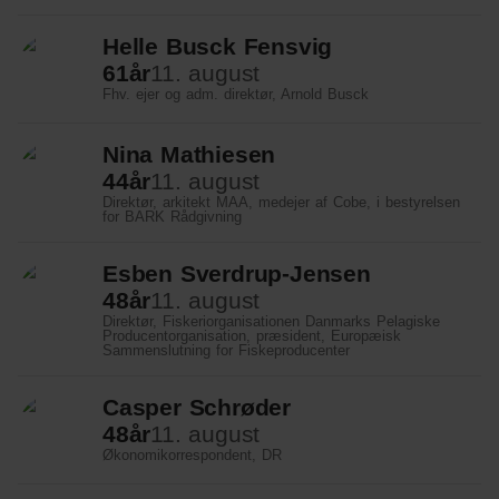
Helle Busck Fensvig
61
år
11. august
Fhv. ejer og adm. direktør, Arnold Busck
Nina Mathiesen
44
år
11. august
Direktør, arkitekt MAA, medejer af Cobe, i bestyrelsen
for BARK Rådgivning
Esben Sverdrup-Jensen
48
år
11. august
Direktør, Fiskeriorganisationen Danmarks Pelagiske
Producentorganisation, præsident, Europæisk
Sammenslutning for Fiskeproducenter
Casper Schrøder
48
år
11. august
Økonomikorrespondent, DR