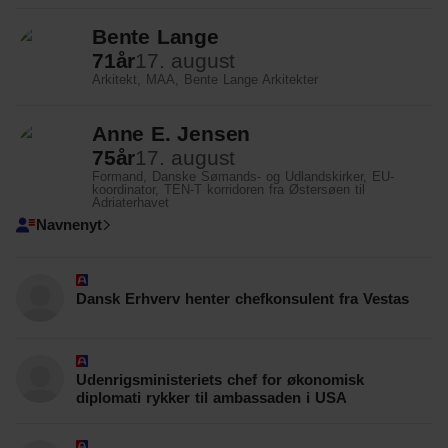
Bente Lange
71
år
17. august
Arkitekt, MAA, Bente Lange Arkitekter
Anne E. Jensen
75
år
17. august
Formand, Danske Sømands- og Udlandskirker, EU-
koordinator, TEN-T korridoren fra Østersøen til
Adriaterhavet
Navnenyt
Dansk Erhverv henter chefkonsulent fra Vestas
Udenrigsministeriets chef for økonomisk
diplomati rykker til ambassaden i USA