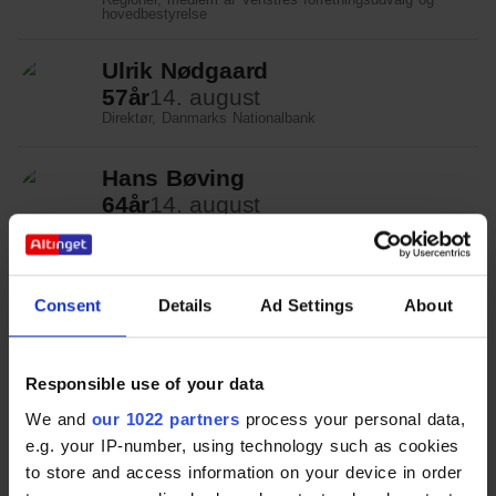
hovedbestyrelse
Ulrik Nødgaard
57
år
14. august
Direktør, Danmarks Nationalbank
Hans Bøving
64
år
14. august
Partner, direktør og rådgiver, Point Communications
Henrik Neelmeyer
Consent
Details
Ad Settings
About
64
år
14. august
Adm. direktør på Egeskov Slot, formand for Fynsk
Erhverv, formand Bridge Walking Lillebælt, formand,
Hotel Trinity
Responsible use of your data
Laurits Rønn
We and
our 1022 partners
process your personal data,
63
år
15. august
e.g. your IP-number, using technology such as cookies
Afgående viceadministrerende direktør, Dansk Erhverv
to store and access information on your device in order
(1/7-2025)