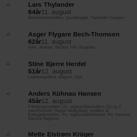
Lars Thylander
64
år
11. august
Bestyrelsesmedlem, grundlægger, Thylander Gruppen
Asger Flygare Bech-Thomsen
62
år
11. august
Adm. direktør, Nordisk Film Biografer
Stine Bjerre Herdel
51
år
12. august
Ledelsespolitisk rådgiver, Djøf
Anders Kühnau Hansen
45
år
12. august
Folketingsmedlem (S), regionsrådsmedlem (S) og 2.
næstformand, Region Midtjylland, medlem af
Kattegatkomitéen, fhv. regionsrådsformand, fhv. formand,
Danske Regioner
Mette Eistrøm Krüger