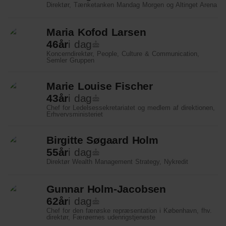
Direktør, Tænketanken Mandag Morgen og Altinget Arena
Energi og Forsyning
Maria Kofod Larsen
Erhverv
46
år
i dag
Koncerndirektør, People, Culture & Communication,
Etik og Tro
Semler Gruppen
EU
Marie Louise Fischer
43
år
i dag
Fonde
Chef for Ledelsessekretariatet og medlem af direktionen,
Erhvervsministeriet
Forskning
Birgitte Søgaard Holm
Forsvar og Beredskab
55
år
i dag
Direktør Wealth Management Strategy, Nykredit
Fødevarer
Hovedstaden
Gunnar Holm-Jacobsen
62
år
i dag
Idræt
Chef for den færøske repræsentation i København, fhv.
direktør, Færøernes udenrigstjeneste