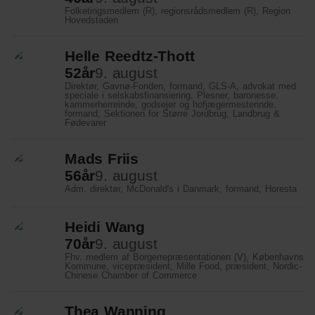
Folketingsmedlem (R), regionsrådsmedlem (R), Region
Hovedstaden
Helle Reedtz-Thott
52
år
9. august
Direktør, Gavnø-Fonden, formand, GLS-A, advokat med
speciale i selskabsfinansiering, Plesner, baronesse,
kammerherreinde, godsejer og hofjægermesterinde,
formand, Sektionen for Større Jordbrug, Landbrug &
Fødevarer
Mads Friis
56
år
9. august
Adm. direktør, McDonald's i Danmark, formand, Horesta
Heidi Wang
70
år
9. august
Fhv. medlem af Borgerrepræsentationen (V), Københavns
Kommune, vicepræsident, Mille Food, præsident, Nordic-
Chinese Chamber of Commerce
Thea Wanning