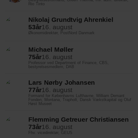
Rio Tinto
Nikolaj Grundtvig Ahrenkiel
53
år
16. august
Økonomidirektør, PostNord Danmark
Michael Møller
75
år
16. august
Professor ved Department of Finance, CBS,
bestyrelsesmedlem, DAB
Lars Nørby Johansen
77
år
16. august
Formand for Københavns Lufthavne, William Demant
Fonden, Montana, Trapholt, Dansk Vækstkapital og Oluf
Høst Museet
Flemming Getreuer Christiansen
73
år
16. august
Fhv. vicedirektør, GEUS