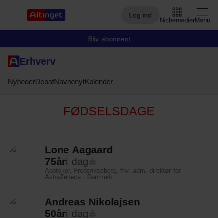
Log ind
Nichemedier
Menu
Bliv abonnent
Erhverv
Arbejdsmarked
Nyheder
Debat
Navnenyt
Kalender
Arktis
FØDSELSDAGE
By og Bolig
Børn
Lone Aagaard
Christiansborg
75
år
i dag
Apoteker, Frederikseberg, fhv. adm. direktør for
Civilsamfund
AstraZeneca i Danmark
Digital
Andreas Nikolajsen
50
år
i dag
Embedsværk