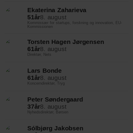
Klima
Ekaterina Zaharieva
Kommunal
51
år
8. august
Kommissær for startups, forskning og innovation, EU-
Kultur
Kommissionen
Maritim
Torsten Hagen Jørgensen
61
år
8. august
Miljø
Direktør, Nets
Social
Lars Bonde
Sundhed
61
år
8. august
Koncerndirektør, Tryg
Transport
Peter Søndergaard
Uddannelse
37
år
8. august
Nyhedsdirektør, Børsen
Udvikling
Ældre
Sólbjørg Jakobsen