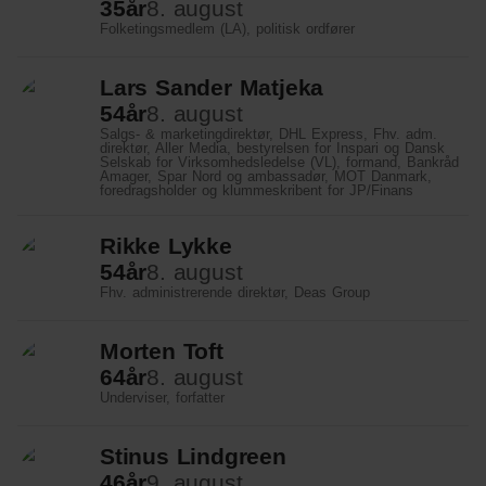
35
år
8. august
Folketingsmedlem (LA), politisk ordfører
Lars Sander Matjeka
54
år
8. august
Salgs- & marketingdirektør, DHL Express, Fhv. adm.
direktør, Aller Media, bestyrelsen for Inspari og Dansk
Selskab for Virksomhedsledelse (VL), formand, Bankråd
Amager, Spar Nord og ambassadør, MOT Danmark,
foredragsholder og klummeskribent for JP/Finans
Rikke Lykke
54
år
8. august
Fhv. administrerende direktør, Deas Group
Morten Toft
64
år
8. august
Underviser, forfatter
Stinus Lindgreen
46
år
9. august