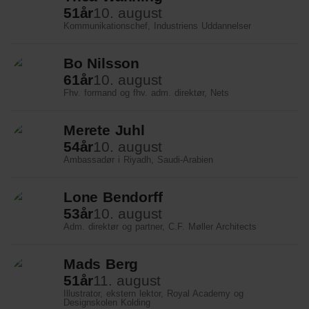
51
år
10. august
Kommunikationschef, Industriens Uddannelser
Bo Nilsson
61
år
10. august
Fhv. formand og fhv. adm. direktør, Nets
Merete Juhl
54
år
10. august
Ambassadør i Riyadh, Saudi-Arabien
Lone Bendorff
53
år
10. august
Adm. direktør og partner, C.F. Møller Architects
Mads Berg
51
år
11. august
Illustrator, ekstern lektor, Royal Academy og
Designskolen Kolding