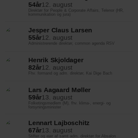
54
år
12. august
Direktør for People & Corporate Affairs, Telenor (HR,
kommunikation og jura)
Jesper Claus Larsen
55
år
12. august
Administrerende direktør, common agenda RSV
Henrik Skjoldager
82
år
12. august
Fhv. formand og adm. direktør, Kai Dige Bach
Lars Aagaard Møller
59
år
13. august
Folketingsmedlem (M), fhv. klima-, energi- og
forsyningsminister
Lennart Lajboschitz
67
år
13. august
Stifter og ejer af samt adm. direktør for Absalon