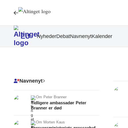
EU
Nyheder
Debat
Navnenyt
Kalender
Navnenyt
Om
Peter Branner
Tidligere ambassadør Peter
Branner er død
Om
Morten Kaus
Forsvarsministeriets pressechef