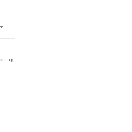
en,
udget og