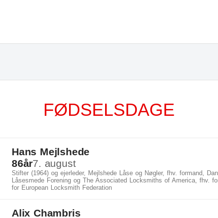
FØDSELSDAGE
Hans Mejlshede
86
år
7. august
Stifter (1964) og ejerleder, Mejlshede Låse og Nøgler, fhv. formand, Da
Låsesmede Forening og The Associated Locksmiths of America, fhv. f
for European Locksmith Federation
Alix Chambris