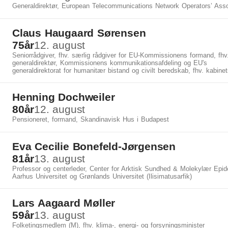
Generaldirektør, European Telecommunications Network Operators’ Asso
Claus Haugaard Sørensen
75
år
12. august
Seniorrådgiver, fhv. særlig rådgiver for EU-Kommissionens formand, fhv
generaldirektør, Kommissionens kommunikationsafdeling og EU's
generaldirektorat for humanitær bistand og civilt beredskab, fhv. kabine
Henning Dochweiler
80
år
12. august
Pensioneret, formand, Skandinavisk Hus i Budapest
Eva Cecilie Bonefeld-Jørgensen
81
år
13. august
Professor og centerleder, Center for Arktisk Sundhed & Molekylær Epid
Aarhus Universitet og Grønlands Universitet (Ilisimatusarfik)
Lars Aagaard Møller
59
år
13. august
Folketingsmedlem (M), fhv. klima-, energi- og forsyningsminister