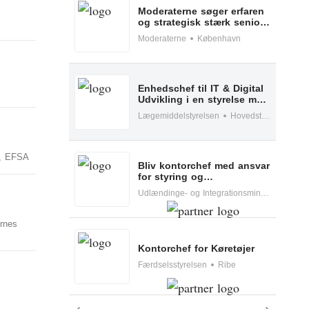
Moderaterne søger erfaren
Embedsværk
og strategisk stærk senior
presserådgiver
Moderaterne
København
Energi og Forsyning
Erhverv
Enhedschef til IT & Digital
Udvikling i en styrelse med
Etik og Tro
national og europæisk
Lægemiddelstyrelsen
Hovedstaden
impact
EU
m, EFSA
Fonde
Bliv kontorchef med ansvar
for styring og
Forskning
systemforvaltning af
Udlændinge- og Integrationsministeriet - Udlændingestyrelsen
Udlændinge- og
Integrationsministeriets it-
Forsvar og Beredskab
portefølje
ernes
Fødevarer
Kontorchef for Køretøjer
Færdselsstyrelsen
Ribe
Hovedstaden
Idræt