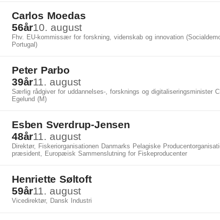
Carlos Moedas
56
år
10. august
Fhv. EU-kommissær for forskning, videnskab og innovation (Socialdemok
Portugal)
Peter Parbo
39
år
11. august
Særlig rådgiver for uddannelses-, forsknings og digitaliseringsminister C
Egelund (M)
Esben Sverdrup-Jensen
48
år
11. august
Direktør, Fiskeriorganisationen Danmarks Pelagiske Producentorganisati
præsident, Europæisk Sammenslutning for Fiskeproducenter
Henriette Søltoft
59
år
11. august
Vicedirektør, Dansk Industri