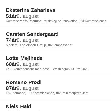
Ekaterina Zaharieva
51
år
8. august
Kommissær for startups, forskning og innovation, EU-Kommissionen
Carsten Søndergaard
74
år
8. august
Medlem, The Alphen Group, fhv. ambassadør
Lotte Mejlhede
60
år
9. august
USA-korrespondent med base i Washington DC fra 2023
Romano Prodi
87
år
9. august
Fhv. formand, EU-Kommissionen, fhv. ministerpræsident
Niels Hald