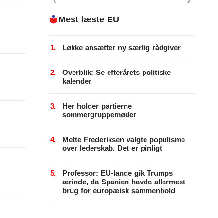
Klima
Mest læste EU
Kommunal
Løkke ansætter ny særlig rådgiver
Kultur
Overblik: Se efterårets politiske
Maritim
kalender
Miljø
Her holder partierne
sommergruppemøder
Social
Sundhed
Mette Frederiksen valgte populisme
over lederskab. Det er pinligt
Transport
Professor: EU-lande gik Trumps
Uddannelse
ærinde, da Spanien havde allermest
brug for europæisk sammenhold
Udvikling