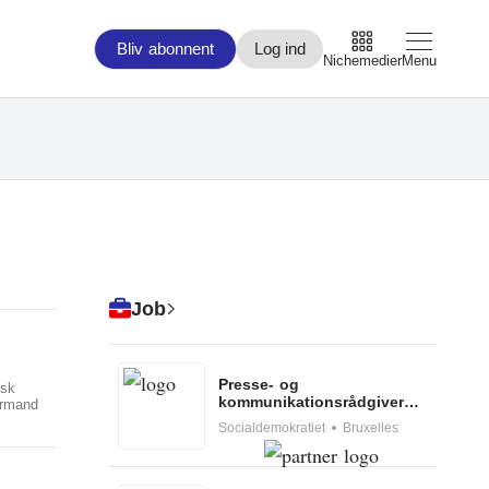
Bliv abonnent
Log ind
Nichemedier
Menu
Arbejdsmarked
Arktis
By og Bolig
Job
Børn
Christiansborg
Presse- og
nsk
kommunikationsrådgiver
ormand
Civilsamfund
for Marianne Vind, medlem
Socialdemokratiet
Bruxelles
af Europa-Parlamentet for
Socialdemokratiet
Digital