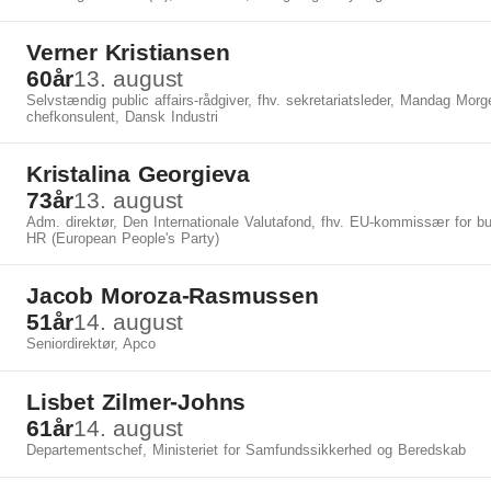
Verner Kristiansen
60
år
13. august
Selvstændig public affairs-rådgiver, fhv. sekretariatsleder, Mandag Morg
chefkonsulent, Dansk Industri
Kristalina Georgieva
73
år
13. august
Adm. direktør, Den Internationale Valutafond, fhv. EU-kommissær for b
HR (European People's Party)
Jacob Moroza-Rasmussen
51
år
14. august
Seniordirektør, Apco
Lisbet Zilmer-Johns
61
år
14. august
Departementschef, Ministeriet for Samfundssikkerhed og Beredskab