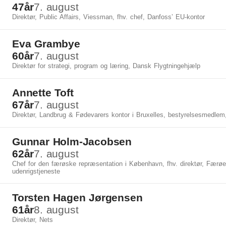
47
år
7. august
Direktør, Public Affairs, Viessman, fhv. chef, Danfoss’ EU-kontor
Eva Grambye
60
år
7. august
Direktør for strategi, program og læring, Dansk Flygtningehjælp
Annette Toft
67
år
7. august
Direktør, Landbrug & Fødevarers kontor i Bruxelles, bestyrelsesmedle
Gunnar Holm-Jacobsen
62
år
7. august
Chef for den færøske repræsentation i København, fhv. direktør, Færø
udenrigstjeneste
Torsten Hagen Jørgensen
61
år
8. august
Direktør, Nets