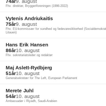
74
år
9. august
Fhv. direktør, Bryggeriforeningen (1996-2022)
Vytenis Andriukaitis
75
år
9. august
Fhv. EU-kommissær for sundhed og fødevaresikkerhed (Socialdemokrat
Litauen)
Hans Erik Hansen
86
år
10. august
Fhv. sekretariatsleder og redaktør
Maj Aslett-Rydbjerg
51
år
10. august
Generalsekretær for The Left, European Parliament
Merete Juhl
54
år
10. august
Ambassadør i Riyadh, Saudi-Arabien