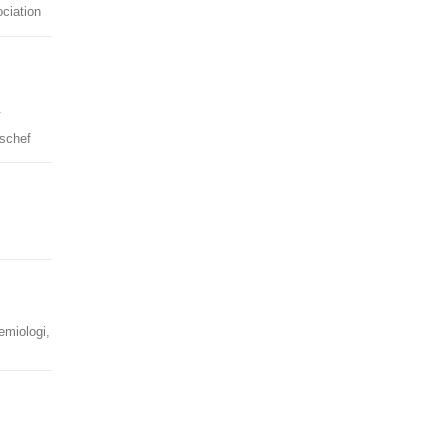
ciation
.
tschef
emiologi,