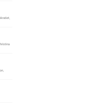
ratiet,
hristina
on,