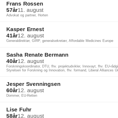
Frans Rossen
57
år
11. august
Advokat og partner, Horten
Kasper Ernest
41
år
12. august
Generaldirektør, GIRP, generalsekretær, Affordable Medicines Europe
Sasha Renate Bermann
40
år
12. august
Forskningskoordinator, DTU, fhv. projektudvikler, Innovayt, fhv. EU-rådgi
Styrelsen for Forskning og Innovation, fhv. formand, Liberal Alliances
Jesper Svenningsen
60
år
12. august
Dommer, EU-Retten
Lise Fuhr
58
år
12. august