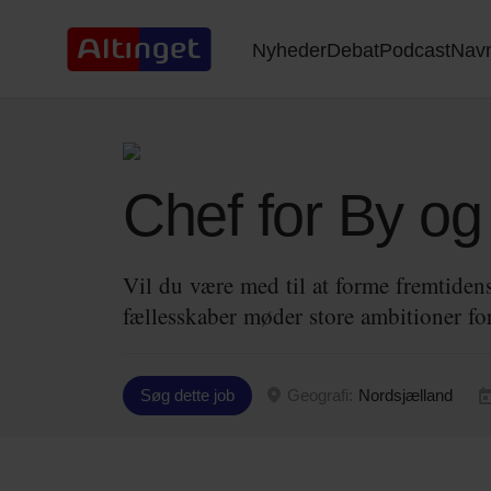
Nyheder
Debat
Podcast
Nav
Chef for By o
Vil du være med til at forme fremtiden
fællesskaber møder store ambitioner f
Søg dette job
Geografi:
Nordsjælland