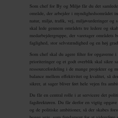
Som chef for By og Miljø får du det samlede a
område, der arbejder i myndighedsområdet in
natur, miljø, trafik, vej, miljøvurderinger og
skal lede gennem områdets tre ledere og ska
medarbejdergruppe, der varetager områdets b
faglighed, stor selvstændighed og en høj gra
Som chef skal du agere filter for opgaverne 
prioriteringer og et godt overblik skal sikr
ressourcefordeling i de mange projekter og m
balance mellem effektivitet og kvalitet, så d
sikrer, at sager bliver ført hele vejen fra ambi
Du får en central rolle i at servicere det poli
fagdirektøren. Du får derfor en vigtig opgave
og de politiske ambitioner, så der skabes fors
begge veje, som fundament for at videreføre e