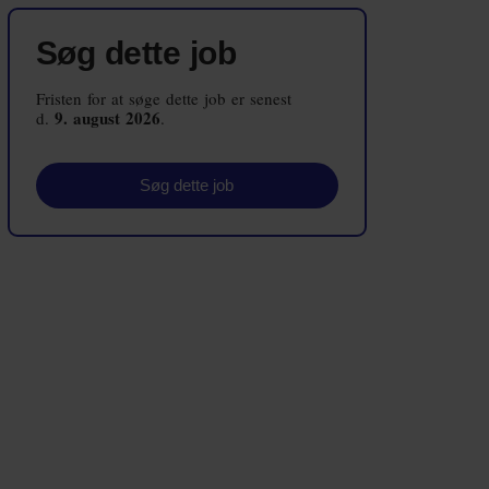
Embedsværk
Søg dette job
Energi og Forsyning
Fristen for at søge dette job er senest
Erhverv
9. august 2026
d.
.
Etik og Tro
Søg dette job
EU
Fonde
Forskning
Forsvar og Beredskab
Fødevarer
Hovedstaden
Idræt