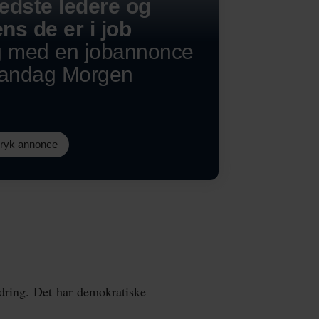
edste ledere og
ns de er i job
g med en jobannonce
Mandag Morgen
dryk annonce