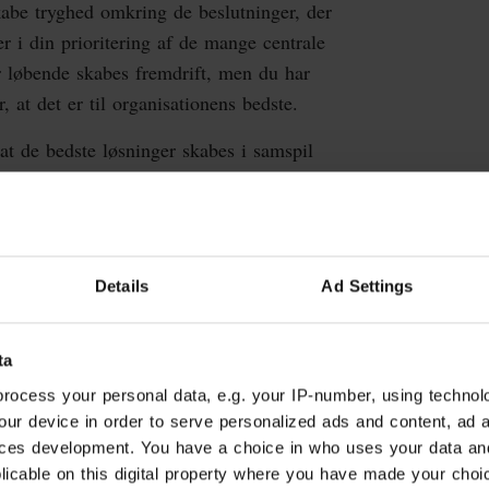
kabe tryghed omkring de beslutninger, der
er i din prioritering af de mange centrale
r løbende skabes fremdrift, men du har
, at det er til organisationens bedste.
 at de bedste løsninger skabes i samspil
, politikere og borgere. Som person er
ig i din kommunikation, hvor du evner
g troværdighed, så der skabes forståelse
ngagere dig i Halsnæs som mere end bare
Details
Ad Settings
 muligheder for den chef, der vil være
ta
rocess your personal data, e.g. your IP-number, using technol
tillingen i den uddybende
stillings- og
our device in order to serve personalized ads and content, ad
ces development. You have a choice in who uses your data an
plicable on this digital property where you have made your cho