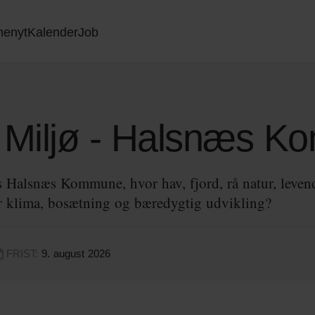
nenyt
Kalender
Job
g Miljø - Halsnæs 
s Halsnæs Kommune, hvor hav, fjord, rå natur, leven
or klima, bosætning og bæredygtig udvikling?
FRIST:
9. august 2026