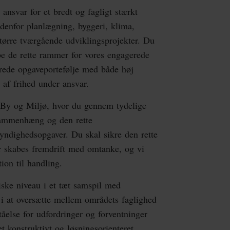
nsvar for et bredt og fagligt stærkt
denfor planlægning, byggeri, klima,
 større tværgående udviklingsprojekter. Du
be de rette rammer for vores engagerede
rede opgaveportefølje med både høj
d af frihed under ansvar.
i By og Miljø, hvor du gennem tydelige
e sammenhæng og den rette
yndighedsopgaver. Du skal sikre den rette
er skabes fremdrift med omtanke, og vi
tion til handling.
tiske niveau i et tæt samspil med
 i at oversætte mellem områdets faglighed
tåelse for udfordringer og forventninger
t konstruktivt og løsningsorienteret