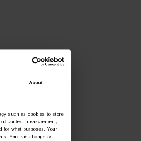
About
ogy such as cookies to store
 and content measurement,
d for what purposes. Your
ices. You can change or