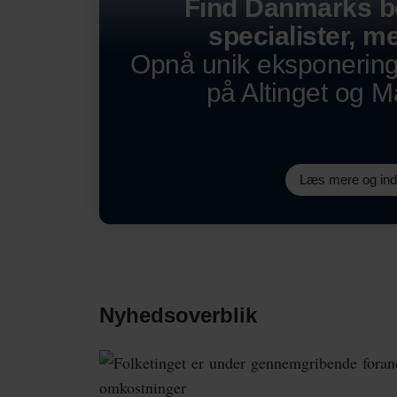
Find Danmarks b
specialister, me
Opnå unik eksponerin
på Altinget og 
Læs mere og in
Nyhedsoverblik