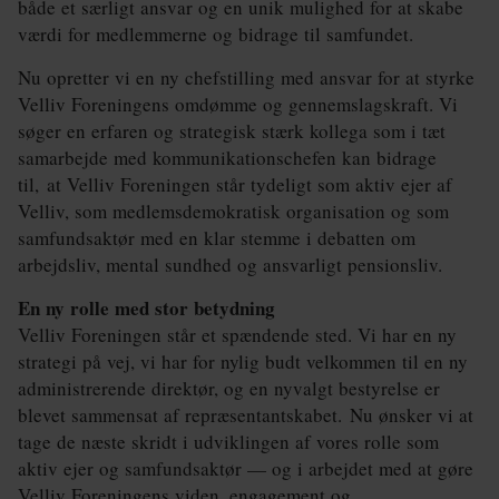
både et særligt ansvar og en unik mulighed for at skabe
Klima
værdi for medlemmerne og bidrage til samfundet.
Kommunal
Nu opretter vi en ny chefstilling med ansvar for at styrke
Kultur
Velliv Foreningens omdømme og gennemslagskraft. Vi
søger en erfaren og strategisk stærk kollega som i tæt
Maritim
samarbejde med kommunikationschefen kan bidrage
til, at Velliv Foreningen står tydeligt som aktiv ejer af
Miljø
Velliv, som medlemsdemokratisk organisation og som
samfundsaktør med en klar stemme i debatten om
Social
arbejdsliv, mental sundhed og ansvarligt pensionsliv.
Sundhed
En ny rolle med stor betydning
Velliv Foreningen står et spændende sted. Vi har en ny
Transport
strategi på vej, vi har for nylig budt velkommen til en ny
Uddannelse
administrerende direktør, og en nyvalgt bestyrelse er
blevet sammensat af repræsentantskabet. Nu ønsker vi at
Udvikling
tage de næste skridt i udviklingen af vores rolle som
aktiv ejer og samfundsaktør — og i arbejdet med at gøre
Ældre
Velliv Foreningens viden, engagement og