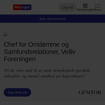
Log ind
Nichemedier
Menu
Køb abonnement
Arbejdsmarked
Chef for Omdømme og
Arktis
Samfundsrelationer, Velliv
By og Bolig
Foreningen
Børn
Vil du være med til at sætte demokratisk ejerskab,
Christiansborg
arbejdsliv og mental sundhed på dagsordenen?
Civilsamfund
Søg dette job
Digital
Embedsværk