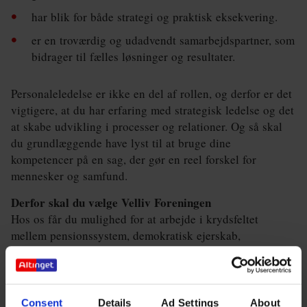
har blik for både strategi og praktisk eksekvering.
er en troværdig og udadvendt samarbejdspartner, som
bidrager til fælles løsninger og resultater.
Personaleledelse er ikke en del af rollen, og derfor er det
vigtigere, at du har erfaring med strategisk ledelse og det
at skabe udvikling i processer og relationer. Og så skal
du grundlæggende have lyst til at bruge dine
kompetencer på en sag, der gør en reel forskel for
mennesker og samfund.
Derfor skal du vælge Velliv Foreningen
Hos os får du mulighed for at arbejde i krydsfeltet
mellem pensionssystem, demokratisk ejerskab,
medlemsværdi og en af de vigtigste
samfundsdagsordener i vores tid: mental sundhed blandt
arbejdende mennesker.
Consent
Details
Ad Settings
About