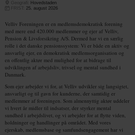
Geografi:
Hovedstaden
FRIST:
25. august 2026
Energi og Forsyning
Erhverv
Velliv Foreningen er en medlemsdemokratisk forening
med mere end 420.000 medlemmer og ejer af Velliv,
Etik og Tro
Pension & Livsforsikring A/S. Dermed har vi en særlig
rolle i det danske pensionssystem: Vi er både en aktiv og
EU
ansvarlig ejer, en demokratisk medlemsorganisation og
en offentlig aktør med mulighed for at bidrage til
Fonde
udviklingen af arbejdsliv, trivsel og mental sundhed i
Forskning
Danmark.
Som ejer arbejder vi for, at Velliv udvikler sig langsigtet,
Forsvar og Beredskab
ansvarligt og til gavn for kunderne, der samtidig er
Fødevarer
medlemmer af foreningen. Som almennyttig aktør uddeler
vi hvert år midler til indsatser, der styrker mental
Hovedstaden
sundhed i arbejdslivet, og vi arbejder for at flytte viden,
holdninger og handlinger på området. Med vores
Idræt
ejerskab, medlemsbase og samfundsengagement har vi