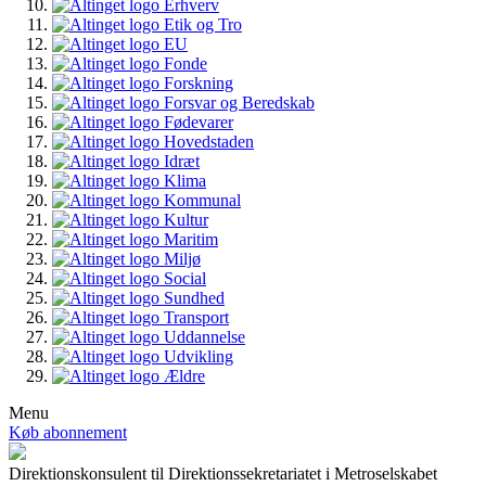
Erhverv
Etik og Tro
EU
Fonde
Forskning
Forsvar og Beredskab
Fødevarer
Hovedstaden
Idræt
Klima
Kommunal
Kultur
Maritim
Miljø
Social
Sundhed
Transport
Uddannelse
Udvikling
Ældre
Menu
Køb abonnement
Direktionskonsulent til Direktionssekretariatet i Metroselskabet