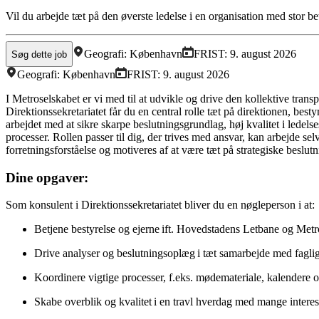
Vil du arbejde tæt på den øverste ledelse i en organisation med stor b
Geografi:
København
FRIST:
9. august 2026
Søg dette job
Geografi:
København
FRIST:
9. august 2026
I Metroselskabet er vi med til at udvikle og drive den kollektive tran
Direktionssekretariatet får du en central rolle tæt på direktionen, besty
arbejdet med at sikre skarpe beslutningsgrundlag, høj kvalitet i ledel
processer. Rollen passer til dig, der trives med ansvar, kan arbejde s
forretningsforståelse og motiveres af at være tæt på strategiske beslut
Dine opgaver:
Som konsulent i Direktionssekretariatet bliver du en nøgleperson i at:
Betjene bestyrelse og ejerne ift. Hovedstadens Letbane og Met
Drive analyser og beslutningsoplæg i tæt samarbejde med fagl
Koordinere vigtige processer, f.eks. mødemateriale, kalendere 
Skabe overblik og kvalitet i en travl hverdag med mange intere