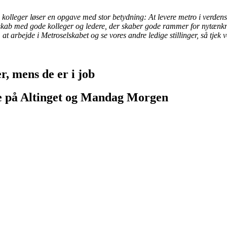
0 kolleger løser en opgave med stor betydning: At levere metro i verde
esskab med gode kolleger og ledere, der skaber gode rammer for nytænkn
m at arbejde i Metroselskabet og se vores andre ledige stillinger, så tje
r, mens de er i job
e på Altinget og Mandag Morgen