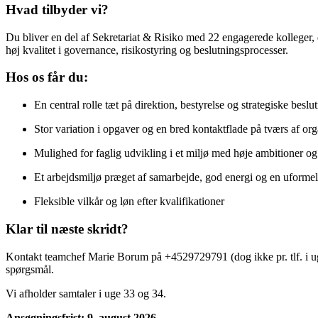
Hvad tilbyder vi?
Du bliver en del af Sekretariat & Risiko med 22 engagerede kolleger, d
høj kvalitet i governance, risikostyring og beslutningsprocesser.
Hos os får du:
En central rolle tæt på direktion, bestyrelse og strategiske besl
Stor variation i opgaver og en bred kontaktflade på tværs af or
Mulighed for faglig udvikling i et miljø med høje ambitioner o
Et arbejdsmiljø præget af samarbejde, god energi og en uforme
Fleksible vilkår og løn efter kvalifikationer
Klar til næste skridt?
Kontakt teamchef Marie Borum på +4529729791 (dog ikke pr. tlf. i u
spørgsmål.
Vi afholder samtaler i uge 33 og 34.
Ansøgningsfrist: 9. august 2026