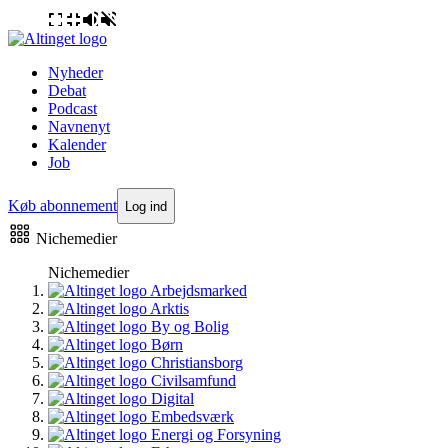
Nyheder
Debat
Podcast
Navnenyt
Kalender
Job
Køb abonnement
Log ind
Nichemedier
Nichemedier
Arbejdsmarked
Arktis
By og Bolig
Børn
Christiansborg
Civilsamfund
Digital
Embedsværk
Energi og Forsyning