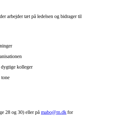
er arbejder tæt på ledelsen og bidrager til
utninger
ganisationen
g dygtige kolleger
l tone
ge 28 og 30) eller på
mabo@m.dk
for