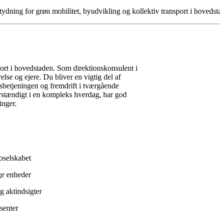
etydning for grøn mobilitet, byudvikling og kollektiv transport i hoved
sport i hovedstaden. Som direktionskonsulent i
relse og ejere. Du bliver en vigtig del af
sesbetjeningen og fremdrift i tværgående
elvstændigt i en kompleks hverdag, har god
ninger.
roselskabet
ige enheder
og aktindsigter
ssenter