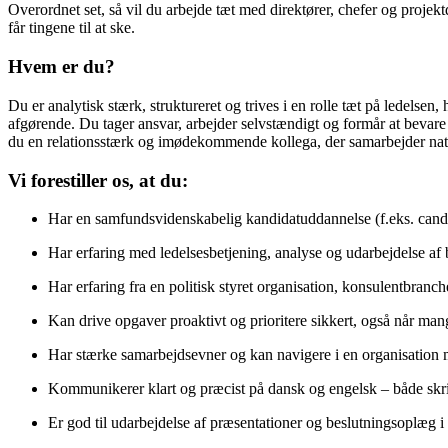
Overordnet set, så vil du arbejde tæt med direktører, chefer og projektd
får tingene til at ske.
Hvem er du?
Du er analytisk stærk, struktureret og trives i en rolle tæt på ledelsen
afgørende. Du tager ansvar, arbejder selvstændigt og formår at bevare
du en relationsstærk og imødekommende kollega, der samarbejder naturl
Vi forestiller os, at du:
Har en samfundsvidenskabelig kandidatuddannelse (f.eks. cand.s
Har erfaring med ledelsesbetjening, analyse og udarbejdelse a
Har erfaring fra en politisk styret organisation, konsulentbranch
Kan drive opgaver proaktivt og prioritere sikkert, også når ma
Har stærke samarbejdsevner og kan navigere i en organisation
Kommunikerer klart og præcist på dansk og engelsk – både skri
Er god til udarbejdelse af præsentationer og beslutningsoplæg