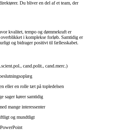
irektører. Du bliver en del af et team, der
, hvor kvalitet, tempo og dømmekraft er
 overblikket i komplekse forløb. Samtidig er
igt og bidrager positivt til fællesskabet.
cient.pol., cand.polit., cand.merc.)
f beslutningsoplæg
en eller en rolle tæt på topledelsen
nge sager kører samtidig
 med mange interessenter
ftligt og mundtligt
 i PowerPoint