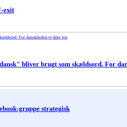
-exit
"udansk" bliver brugt som skældsord. For da
ebook-gruppe strategisk