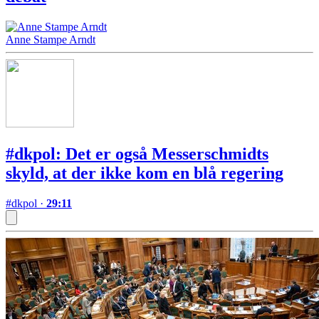
Anne Stampe Arndt
#dkpol: Det er også Messerschmidts
skyld, at der ikke kom en blå regering
#dkpol
·
29:11