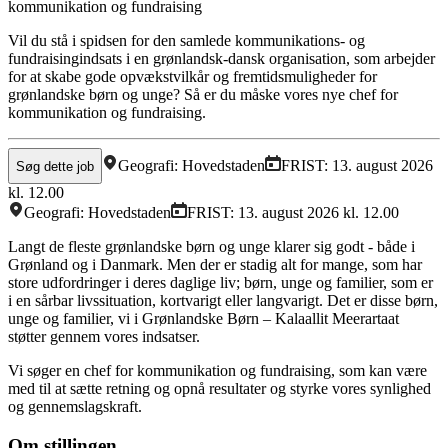
kommunikation og fundraising
Vil du stå i spidsen for den samlede kommunikations- og
fundraisingindsats i en grønlandsk-dansk organisation, som arbejder
for at skabe gode opvækstvilkår og fremtidsmuligheder for
grønlandske børn og unge? Så er du måske vores nye chef for
kommunikation og fundraising.
Geografi:
Hovedstaden
FRIST:
13. august 2026
Søg dette job
kl. 12.00
Geografi:
Hovedstaden
FRIST:
13. august 2026 kl. 12.00
Langt de fleste grønlandske børn og unge klarer sig godt - både i
Grønland og i Danmark. Men der er stadig alt for mange, som har
store udfordringer i deres daglige liv; børn, unge og familier, som er
i en sårbar livssituation, kortvarigt eller langvarigt. Det er disse børn,
unge og familier, vi i Grønlandske Børn – Kalaallit Meerartaat
støtter gennem vores indsatser.
Vi søger en chef for kommunikation og fundraising, som kan være
med til at sætte retning og opnå resultater og styrke vores synlighed
og gennemslagskraft.
Om stillingen