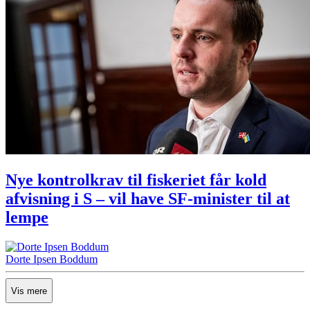
Nye kontrolkrav til fiskeriet får kold
afvisning i S – vil have SF-minister til at
lempe
Dorte Ipsen Boddum
Vis mere