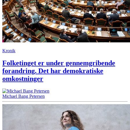
Kronik
Folketinget er under gennemgribende
forandring. Det har demokratiske
omkostninger
Michael Bang Petersen