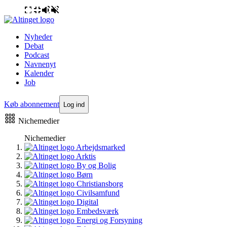
Nyheder
Debat
Podcast
Navnenyt
Kalender
Job
Køb abonnement
Log ind
Nichemedier
Nichemedier
Arbejdsmarked
Arktis
By og Bolig
Børn
Christiansborg
Civilsamfund
Digital
Embedsværk
Energi og Forsyning