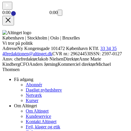
0:00
0:00
København | Stockholm | Oslo | Bruxelles
Vi tror på politik
Adresse
Ny Kongensgade 10
1472 København K
Tlf.
33 34 35
40
redaktionen@altinget.dk
CVR nr.: 29624453
ISSN: 2597-0127
Ansv. chefredaktør
Jakob Nielsen
Direktør
Anne Marie
Kindberg
CFO
Anders Jørning
Kommerciel direktør
Michael
Thomsen
Få adgang
Abonnér
Dagligt nyhedsbrev
Netværk
Kurser
Om Altinget
Om Altinget
Kundeservice
Kontakt Altinget
Fejl, klager og etik