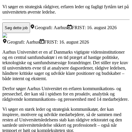
Vi søger en strategisk rådgiver, erfaren leder og fagligt fyrtårn tæt på
universitetets øverste ledelse.
Geografi:
Aarhus
FRIST:
16. august 2026
Søg dette job
Geografi:
Aarhus
FRIST:
16. august 2026
Aarhus Universitet er en af Danmarks vigtigste vidensinstitutioner
og en central samfundsaktør i en tid præget af hastige politiske,
teknologiske og samfundsmæssige forandringer. Det stiller nye krav
til universitetets evne til at analysere dagsordener, rådgive ledelsen,
håndtere kritiske sager og udvikle klare positioner og budskaber –
både internt og eksternt.
Derfor søger Aarhus Universitet en erfaren kommunikations- og
pressechef, der kan stå i spidsen for en proaktiv, analytisk og
rådgivende kommunikations- og presseenhed med 14 medarbejdere.
Vi søger en stærk leder og strategisk kommunikatør, der kan
inspirere, motivere og udvikle medarbejdere, så de sammen med
resten af Universitetsledelsens stab kan rådgive rektoratet og den
samlede universitetsledelse sikkert og professionelt – også når
tempoet er højt og kompleksiteten stor.