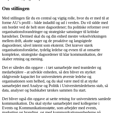
Om stillingen
Med stillingen får du en central og vigtig rolle, hvor du er med til at
forme AU’s profil – både indadtil og ud i verden. Du vil sidde med
om bordet ved de helt store dagsordener; fra politiske reformer over
organisationsforandringer og strategiske satsninger til kritiske
hændelser. Dermed skal du og din enhed mestre vekselvirkningen
mellem drift, akutte sager og de proaktive og langsigtede
dagsordener, såvel internt som eksternt. Det kræver stærk
organisationsforståelse, tydelig ledelse og evnen til at omsætte
komplekse, strategiske dagsordener til klar kommunikation, der
skaber retning og mening.
Det er således din opgave - i tæt samarbejde med teamleder og
medarbejdere - at udvikle enheden, så den bliver en styrket
rådgivende kapacitet for universitetets øverste ledelse og
organisationen som helhed, og du skal være med til at styrke
samarbejdet med Analyse og Politik i Universitetsledelsens stab, så
data, analyser og budskaber tænkes sammen fra start.
Det bliver også din opgave at sætte retning for universitetets samlede
kommunikation. Du skal styrke samarbejdet med kollegerne i
Events og Kommunikationsstøtte, som arbejder med events,
marketing og branding, og med kommunikationsenhederne på