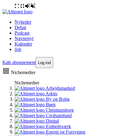
Nyheder
Debat
Podcast
Navnenyt
Kalender
Job
Køb abonnement
Log ind
Nichemedier
Nichemedier
Arbejdsmarked
Arktis
By og Bolig
Børn
Christiansborg
Civilsamfund
Digital
Embedsværk
Energi og Forsyning