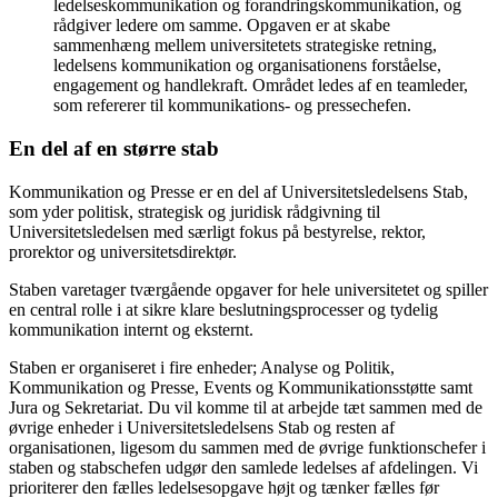
ledelseskommunikation og forandringskommunikation, og
rådgiver ledere om samme. Opgaven er at skabe
sammenhæng mellem universitetets strategiske retning,
ledelsens kommunikation og organisationens forståelse,
engagement og handlekraft. Området ledes af en teamleder,
som refererer til kommunikations- og pressechefen.
En del af en større stab
Kommunikation og Presse er en del af Universitetsledelsens Stab,
som yder politisk, strategisk og juridisk rådgivning til
Universitetsledelsen med særligt fokus på bestyrelse, rektor,
prorektor og universitetsdirektør.
Staben varetager tværgående opgaver for hele universitetet og spiller
en central rolle i at sikre klare beslutningsprocesser og tydelig
kommunikation internt og eksternt.
Staben er organiseret i fire enheder; Analyse og Politik,
Kommunikation og Presse, Events og Kommunikationsstøtte samt
Jura og Sekretariat. Du vil komme til at arbejde tæt sammen med de
øvrige enheder i Universitetsledelsens Stab og resten af
organisationen, ligesom du sammen med de øvrige funktionschefer i
staben og stabschefen udgør den samlede ledelses af afdelingen. Vi
prioriterer den fælles ledelsesopgave højt og tænker fælles før