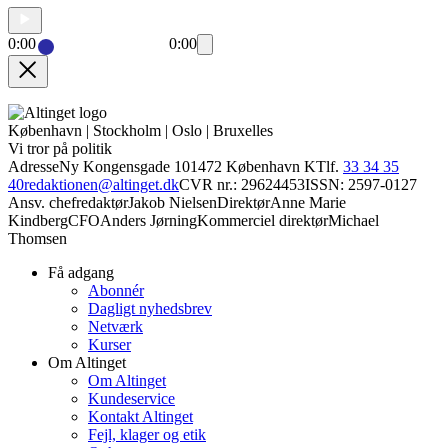
0:00
0:00
København | Stockholm | Oslo | Bruxelles
Vi tror på politik
Adresse
Ny Kongensgade 10
1472 København K
Tlf.
33 34 35
40
redaktionen@altinget.dk
CVR nr.: 29624453
ISSN: 2597-0127
Ansv. chefredaktør
Jakob Nielsen
Direktør
Anne Marie
Kindberg
CFO
Anders Jørning
Kommerciel direktør
Michael
Thomsen
Få adgang
Abonnér
Dagligt nyhedsbrev
Netværk
Kurser
Om Altinget
Om Altinget
Kundeservice
Kontakt Altinget
Fejl, klager og etik