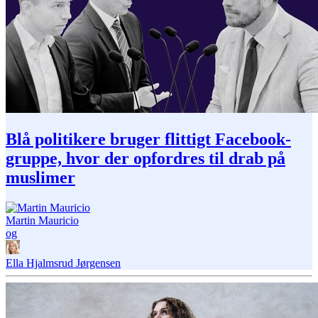
Blå politikere bruger flittigt Facebook-
gruppe, hvor der opfordres til drab på
muslimer
Martin Mauricio
og
Ella Hjalmsrud Jørgensen