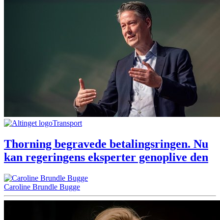
Transport
Thorning begravede betalingsringen. Nu
kan regeringens eksperter genoplive den
Caroline Brundle Bugge