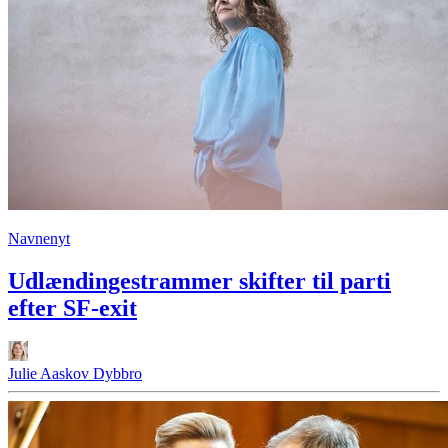
Navnenyt
Udlændingestrammer skifter til parti
efter SF-exit
Julie Aaskov Dybbro