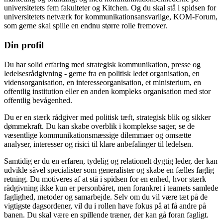
universitetets fem fakulteter og Kitchen. Og du skal stå i spidsen for
universitetets netværk for kommunikationsansvarlige, KOM-Forum,
som gerne skal spille en endnu større rolle fremover.
Din profil
Du har solid erfaring med strategisk kommunikation, presse og
ledelsesrådgivning - gerne fra en politisk ledet organisation, en
vidensorganisation, en interesseorganisation, et ministerium, en
offentlig institution eller en anden kompleks organisation med stor
offentlig bevågenhed.
Du er en stærk rådgiver med politisk tæft, strategisk blik og sikker
dømmekraft. Du kan skabe overblik i komplekse sager, se de
væsentlige kommunikationsmæssige dilemmaer og omsætte
analyser, interesser og risici til klare anbefalinger til ledelsen.
Samtidig er du en erfaren, tydelig og relationelt dygtig leder, der kan
udvikle såvel specialister som generalister og skabe en fælles faglig
retning. Du motiveres af at stå i spidsen for en enhed, hvor stærk
rådgivning ikke kun er personbåret, men forankret i teamets samlede
faglighed, metoder og samarbejde. Selv om du vil være tæt på de
vigtigste dagsordener, vil du i rollen have fokus på at få andre på
banen. Du skal være en spillende træner, der kan gå foran fagligt.