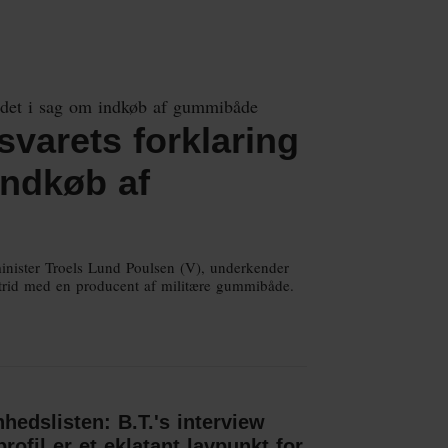
svarets forklaring
indkøb af
sminister Troels Lund Poulsen (V), underkender
 strid med en producent af militære gummibåde.
nhedslisten: B.T.'s interview
ofil er et eklatant lavpunkt for