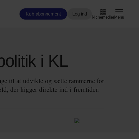
Køb abonnement
Log ind
Nichemedier
Menu
Arbejdsmarked
olitik i KL
Arktis
ge til at udvikle og sætte rammerne for
By og Bolig
d, der kigger direkte ind i fremtiden
Børn
Christiansborg
Civilsamfund
Digital