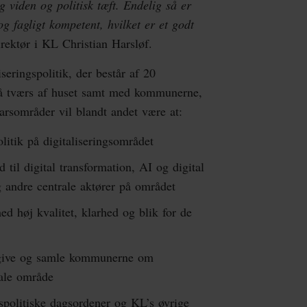
 viden og politisk tæft. Endelig så er
og fagligt kompetent, hvilket er et godt
irektør i KL Christian Harsløf.
seringspolitik, der består af 20
på tværs af huset samt med kommunerne,
arsområder vil blandt andet være at:
litik på digitaliseringsområdet
til digital transformation, AI og digital
og andre centrale aktører på området
ed høj kvalitet, klarhed og blik for de
ådgive og samle kommunerne om
tale område
politiske dagsordener og KL’s øvrige