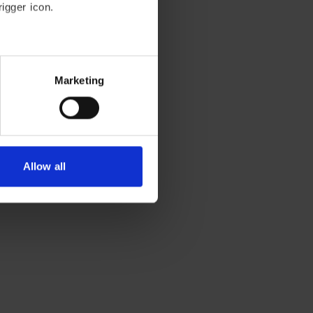
igger icon.
everal meters
Marketing
etails section
.
lyse our traffic. We also
ics partners who may combine
 of their services.
Allow all