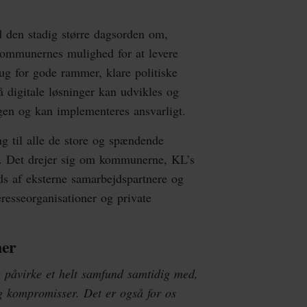
d den stadig større dagsorden om,
 kommunernes mulighed for at levere
g for gode rammer, klare politiske
så digitale løsninger kan udvikles og
gen og kan implementeres ansvarligt.
ng til alle de store og spændende
det. Det drejer sig om kommunerne, KL’s
ds af eksterne samarbejdspartnere og
teresseorganisationer og private
ner
e påvirke et helt samfund samtidig med,
g kompromisser. Det er også for os