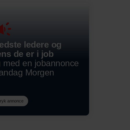
edste ledere og
ns de er i job
g med en jobannonce
Mandag Morgen
dryk annonce