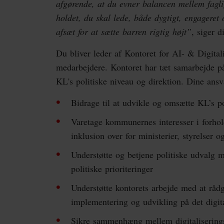
afgørende, at du evner balancen mellem faglig
holdet, du skal lede, både dygtigt, engageret 
afsæt for at sætte barren rigtig højt”
, siger d
Du bliver leder af Kontoret for AI- & Digitali
medarbejdere. Kontoret har tæt samarbejde 
KL's politiske niveau og direktion. Dine ansv
Bidrage til at udvikle og omsætte KL’s po
Varetage kommunernes interesser i forhold 
inklusion over for ministerier, styrelser 
Understøtte og betjene politiske udvalg m
politiske prioriteringer
Understøtte kontorets arbejde med at r
implementering og udvikling på det digi
Sikre sammenhæng mellem digitaliserings