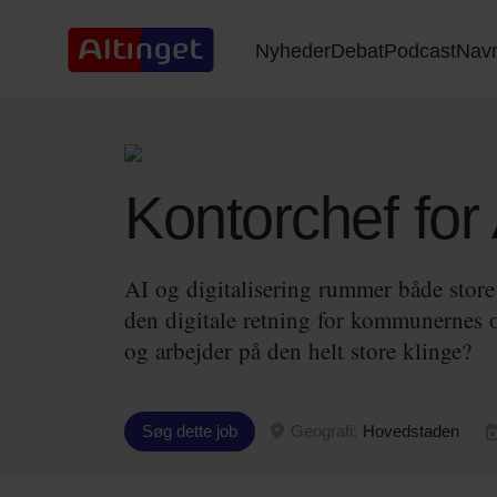
Nyheder
Debat
Podcast
Nav
Kontorchef for A
AI og digitalisering rummer både store
den digitale retning for kommunernes o
og arbejder på den helt store klinge?
Søg dette job
Geografi:
Hovedstaden