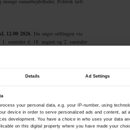
 mange samarbejdsflader. Politisk tæft
kl. 12.00 2026
. Du søger stillingen via
e 1. samtaler d. 18. august og 2. samtaler
ktober. Vi anvender test og muligvis en
igesom der forud for ansættelsen kan
år følger relevant overenskomst med
d af dine kvalifikationer.
Details
Ad Settings
en til at kontakte direktør Christian
 vil du efterfølgende blive kontaktet. Du
ta
th, partner i Mercuri Urval, på 6089 6436
rocess your personal data, e.g. your IP-number, using technol
our device in order to serve personalized ads and content, ad
ces development. You have a choice in who uses your data an
dybende notat omkring stillingen som
plicable on this digital property where you have made your cho