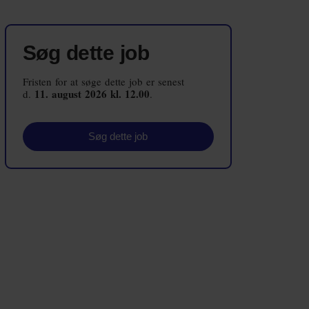
Embedsværk
Energi og Forsyning
Søg dette job
Erhverv
Fristen for at søge dette job er senest
11. august 2026 kl. 12.00
d.
.
Etik og Tro
EU
Søg dette job
Fonde
Forskning
Forsvar og Beredskab
Fødevarer
Hovedstaden
Idræt