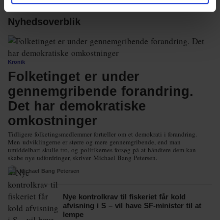
Nyhedsoverblik
Kronik
Folketinget er under
gennemgribende forandring.
Det har demokratiske
omkostninger
Tidligere folketingsmedlemmer fortæller om et demokrati i forandring.
Men udviklingerne er større og mere gennemgribende, end man
umiddelbart skulle tro, og politikernes forsøg på at håndtere dem kan
skabe nye udfordringer, skriver Michael Bang Petersen.
Michael Bang Petersen
Nye kontrolkrav til fiskeriet får kold
afvisning i S – vil have SF-minister til at
lempe