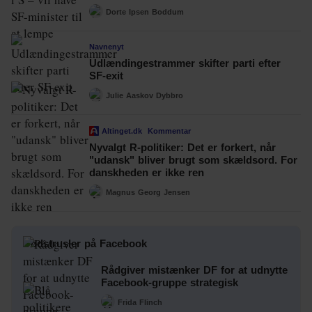
Dorte Ipsen Boddum
Navnenyt
Udlændingestrammer skifter parti efter
SF-exit
Julie Aaskov Dybbro
Altinget.dk
Kommentar
Nyvalgt R-politiker: Det er forkert, når
"udansk" bliver brugt som skældsord. For
danskheden er ikke ren
Magnus Georg Jensen
Dødstrusler på Facebook
Rådgiver mistænker DF for at udnytte
Facebook-gruppe strategisk
Frida Flinch