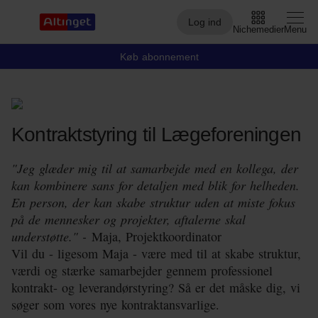
Log ind
Nichemedier
Menu
Køb abonnement
Arbejdsmarked
Kontraktstyring til Lægeforeningen
Arktis
By og Bolig
"Jeg glæder mig til at samarbejde med en kollega, der
kan kombinere sans for detaljen med blik for helheden.
Børn
En person, der kan skabe struktur uden at miste fokus
på de mennesker og projekter, aftalerne skal
Christiansborg
understøtte." -
Maja, Projektkoordinator
Vil du - ligesom Maja - være med til at skabe struktur,
Civilsamfund
værdi og stærke samarbejder gennem professionel
Digital
kontrakt- og leverandørstyring? Så er det måske dig, vi
søger som vores nye kontraktansvarlige.
Embedsværk