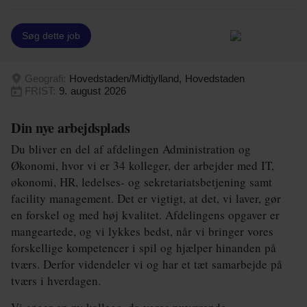
Energi og Forsyning
Søg dette job
Erhverv
Geografi:
Hovedstaden/Midtjylland, Hovedstaden
Etik og Tro
FRIST:
9. august 2026
EU
Din nye arbejdsplads
Fonde
Du bliver en del af afdelingen Administration og
Økonomi, hvor vi er 34 kolleger, der arbejder med IT,
Forskning
økonomi, HR, ledelses- og sekretariatsbetjening samt
Forsvar og Beredskab
facility management. Det er vigtigt, at det, vi laver, gør
en forskel og med høj kvalitet. Afdelingens opgaver er
Fødevarer
mangeartede, og vi lykkes bedst, når vi bringer vores
forskellige kompetencer i spil og hjælper hinanden på
Hovedstaden
tværs. Derfor videndeler vi og har et tæt samarbejde på
tværs i hverdagen.
Idræt