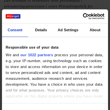
Læs hvordan vi behandler dine persondata i
rekrutteringsprocessen i vores Privatlivspolitik for
jobansøgere
her
.
Lægeforeningen
Consent
Details
Ad Settings
About
Læs hvordan vi behandler dine persondata i
rekrutteringsprocessen i vores Privatlivspolitik for
Responsible use of your data
jobansøgere
her
.
We and
our 1022 partners
process your personal data,
Lægeforeningen varetager lægestandens interesser
e.g. your IP-number, using technology such as cookies
og gør på medlemmernes vegne sin indflydelse
to store and access information on your device in order
gældende i spørgsmål af generel samfundsmæssig og
to serve personalized ads and content, ad and content
sundhedspolitisk betydning. Lægeforeningen leverer
measurement, audience research and services
herudover en bred vifte af serviceydelser til
development. You have a choice in who uses your data
foreningens medlemmer. Vi lægger vægt på at give
and for what purposes. Your privacy choices are only
foreningens medlemmer og lægelige ledelse den
applicable on this digital property where you have made
bedst mulige sekretariatsmæssige betjening.
your choices. You can change or withdraw your consent
any time from the Cookie Declaration or by clicking on
Læs mere om Lægeforeningen på
www.laeger.dk.
Consent