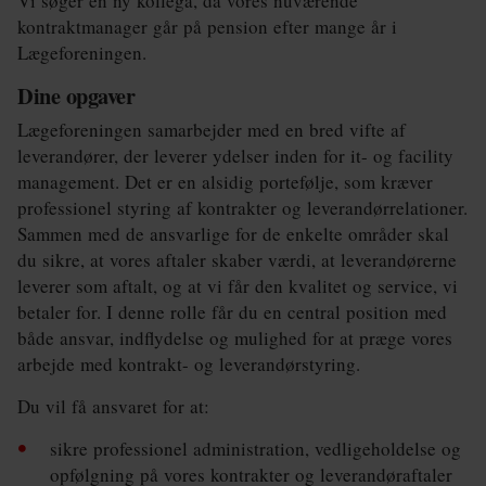
Vi søger en ny kollega, da vores nuværende
Klima
kontraktmanager går på pension efter mange år i
Lægeforeningen.
Kommunal
Dine opgaver
Kultur
Lægeforeningen samarbejder med en bred vifte af
Maritim
leverandører, der leverer ydelser inden for it- og facility
management. Det er en alsidig portefølje, som kræver
Miljø
professionel styring af kontrakter og leverandørrelationer.
Sammen med de ansvarlige for de enkelte områder skal
Social
du sikre, at vores aftaler skaber værdi, at leverandørerne
Sundhed
leverer som aftalt, og at vi får den kvalitet og service, vi
betaler for. I denne rolle får du en central position med
Transport
både ansvar, indflydelse og mulighed for at præge vores
arbejde med kontrakt- og leverandørstyring.
Uddannelse
Du vil få ansvaret for at:
Udvikling
sikre professionel administration, vedligeholdelse og
Ældre
opfølgning på vores kontrakter og leverandøraftaler