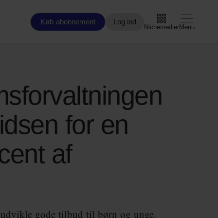
Køb abonnement
Log ind
Nichemedier
Menu
Arbejdsmarked
sforvaltningen
Arktis
dsen for en
By og Bolig
cent af
Børn
Christiansborg
Civilsamfund
Digital
g udvikle gode tilbud til børn og unge.