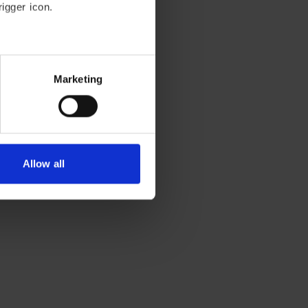
igger icon.
everal meters
Marketing
etails section
.
lyse our traffic. We also
ics partners who may combine
 of their services.
Allow all