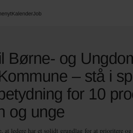
nenyt
Kalender
Job
il Børne- og Ungdom
Kommune – stå i spi
tydning for 10 pro
n og unge
 at ledere har et solidt grundlag for at prioritere o