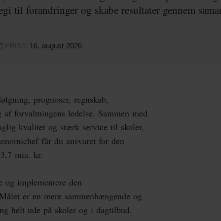
egi til forandringer og skabe resultater gennem samar
FRIST:
16. august 2026
følgning, prognoser, regnskab,
g af forvaltningens ledelse. Sammen med
aglig kvalitet og stærk service til skoler,
onomichef får du ansvaret for den
3,7 mia. kr.
le og implementere den
gt. Målet er en mere sammenhængende og
g helt ude på skoler og i dagtilbud.