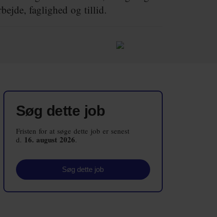
bejde, faglighed og tillid.
Embedsværk
Energi og Forsyning
Erhverv
Etik og Tro
EU
Søg dette job
Fonde
Fristen for at søge dette job er senest
Forskning
16. august 2026
d.
.
Forsvar og Beredskab
Søg dette job
Fødevarer
Hovedstaden
Idræt