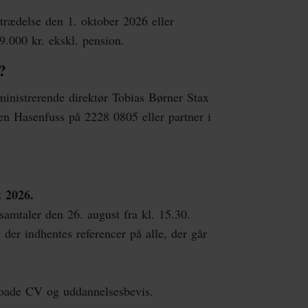
ltrædelse den 1. oktober 2026 eller
29.000 kr. ekskl. pension.
?
inistrerende direktør Tobias Børner Stax
en Hasenfuss på 2228 0805 eller partner i
5.
t 2026.
samtaler den 26. august fra kl. 15.30.
 der indhentes referencer på alle, der går
oade CV og uddannelsesbevis.