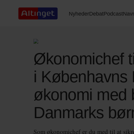
Nyheder
Debat
Podcast
Nav
Økonomichef t
i Københavns 
økonomi med be
Danmarks bør
Som økonomichef er du med til at sikre,