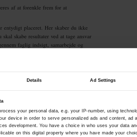
res af at forenkle frem for at
er entydigt placeret. Her skaber du ikke
Du skal skabe resultater ved at tage ansvar
 gennem faglig indsigt, samarbejde og
rsøgende på, hvordan vi samarbejder i
nger
Details
Ad Settings
e med høje ambitioner
ta
estår af 17 chefer og tre direktører. Vi
rocess your personal data, e.g. your IP-number, using technol
les løsninger og bidrager aktivt til den
our device in order to serve personalized ads and content, ad
 stort ledelsesrum og betydelig
ces development. You have a choice in who uses your data an
 gengæld forventer vi, at du søger
plicable on this digital property where you have made your cho