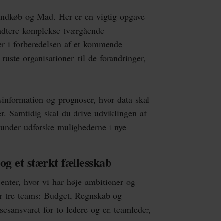
 Indkøb og Mad. Her er en vigtig opgave
åndtere komplekse tværgående
er i forberedelsen af et kommende
ste organisationen til de forandringer,
esinformation og prognoser, hvor data skal
er. Samtidig skal du drive udviklingen af
erunder udforske mulighederne i nye
og et stærkt fællesskab
enter, hvor vi har høje ambitioner og
r tre teams: Budget, Regnskab og
esansvaret for to ledere og en teamleder,