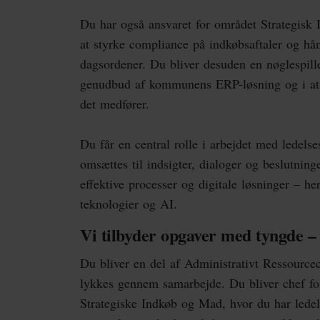
Du har også ansvaret for området Strategisk
at styrke compliance på indkøbsaftaler og h
dagsordener. Du bliver desuden en nøglespill
genudbud af kommunens ERP-løsning og i at ru
det medfører.
Du får en central rolle i arbejdet med ledels
omsættes til indsigter, dialoger og beslutning
effektive processer og digitale løsninger – h
teknologier og AI.
Vi tilbyder opgaver med tyngde – 
Du bliver en del af Administrativt Ressourcec
lykkes gennem samarbejde. Du bliver chef fo
Strategiske Indkøb og Mad, hvor du har ledels