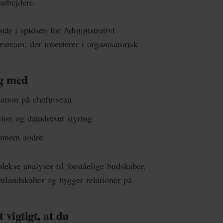
arbejdere.
tår i spidsen for Administrativt
esteam, der investerer i organisatorisk
ring med
isation på chefniveau
tion og datadrevet styring
 gennem andre
kse analyser til forståelige budskaber,
ntlandskaber og bygger relationer på
 vigtigt, at du