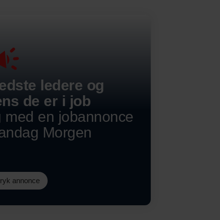
edste ledere og
ns de er i job
g med en jobannonce
Mandag Morgen
dryk annonce