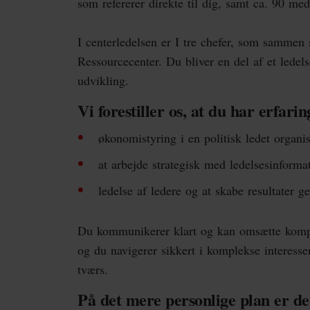
som refererer direkte til dig, samt ca. 90 med
I centerledelsen er I tre chefer, som sammen s
Ressourcecenter. Du bliver en del af et ledels
udvikling.
Vi forestiller os, at du har erfa
økonomistyring i en politisk ledet organ
at arbejde strategisk med ledelsesinforma
ledelse af ledere og at skabe resultater
Du kommunikerer klart og kan omsætte komple
og du navigerer sikkert i komplekse interesse
tværs.
På det mere personlige plan er det