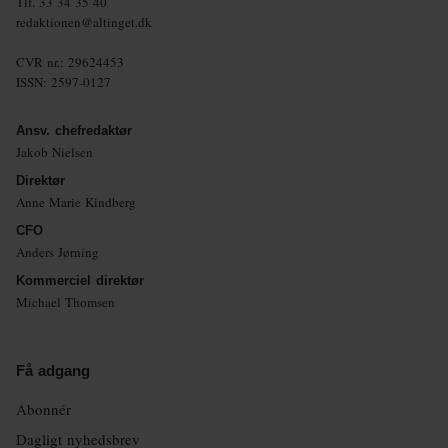
Tlf.
33 34 35 40
redaktionen@altinget.dk
CVR nr.: 29624453
ISSN: 2597-0127
Ansv. chefredaktør
Jakob Nielsen
Direktør
Anne Marie Kindberg
CFO
Anders Jørning
Kommerciel direktør
Michael Thomsen
Få adgang
Abonnér
Dagligt nyhedsbrev