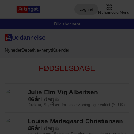
Log ind
Nichemedier
Menu
Bliv abonnent
Uddannelse
Arbejdsmarked
Nyheder
Debat
Navnenyt
Kalender
Arktis
FØDSELSDAGE
By og Bolig
Børn
Julie Elm Vig Albertsen
Christiansborg
46
år
i dag
Direktør, Styrelsen for Undervisning og Kvalitet (STUK)
Civilsamfund
Digital
Louise Madsgaard Christiansen
45
år
i dag
Embedsværk
Næstformand, Skole og Forældre, speciallærer, Vodskov