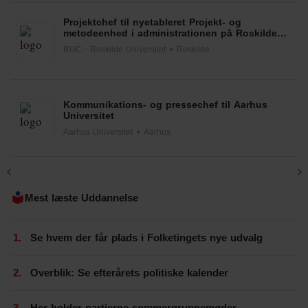
Projektchef til nyetableret Projekt- og
metodeenhed i administrationen på Roskilde
Universitet
RUC - Roskilde Universitet
Roskilde
Kommunikations- og pressechef til Aarhus
Universitet
Aarhus Universitet
Aarhus
Mest læste Uddannelse
Se hvem der får plads i Folketingets nye udvalg
Overblik: Se efterårets politiske kalender
Her holder partierne sommergruppemøder