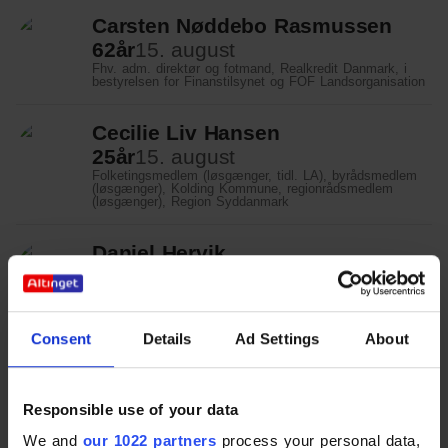
Carsten Nøddebo Rasmussen
62
år
15. august
Fhv. adm. direktør og fotmand, Realkredit Danmark, i
bestyrelsen for Finanstilsynet og FOF Landsorganisation
Cecilie Liv Hansen
25
år
15. august
Folketingsmedlem (løsgænger, tidl. LA), byrådsmedlem
(løsgænger), Kolding Kommune, regionrådsmedlem
(løsgænger), Region Syddanmark
Daniel Hervik
40
år
16. august
Fondsdirektør, Jascha Fonden
Consent
Details
Ad Settings
About
Christoffer Green-Pedersen
56
år
16. august
Institutleder, professor, Institut for Statskundskab, Aarhus
Universitet
Responsible use of your data
We and
our 1022 partners
process your personal data,