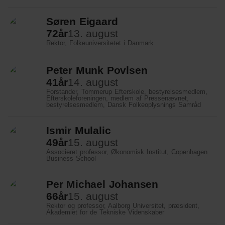
Søren Eigaard
72
år
13. august
Rektor, Folkeuniversitetet i Danmark
Peter Munk Povlsen
41
år
14. august
Forstander, Tommerup Efterskole, bestyrelsesmedlem,
Efterskoleforeningen, medlem af Pressenævnet,
bestyrelsesmedlem, Dansk Folkeoplysnings Samråd
Ismir Mulalic
49
år
15. august
Associeret professor, Økonomisk Institut, Copenhagen
Business School
Per Michael Johansen
66
år
15. august
Rektor og professor, Aalborg Universitet, præsident,
Akademiet for de Tekniske Videnskaber