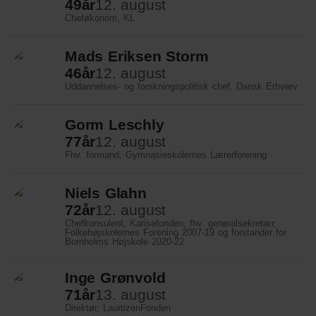
49
år
12. august
Cheføkonom, KL
Mads Eriksen Storm
46
år
12. august
Uddannelses- og forskningspolitisk chef, Dansk Erhverv
Gorm Leschly
77
år
12. august
Fhv. formand, Gymnasieskolernes Lærerforening
Niels Glahn
72
år
12. august
Chefkonsulent, Karisefonden, fhv. generalsekretær,
Folkehøjskolernes Forening 2007-19 og forstander for
Bornholms Højskole 2020-22
Inge Grønvold
71
år
13. august
Direktør, LaurtizenFonden