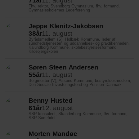
71
år
11. august
Fhv. rektor, Svendborg Gymnasium, fhv. formand,
Gymnasieskolernes Lederforening
Jeppe Klenitz-Jakobsen
38
år
11. august
Byrådsmedlem (S), Holbæk Kommune, leder af
sundhedstjenesten og uddannelses- og praktikenheden,
Kalundborg Kommune, skolebestyrelsesformand,
Kildebjergskolen
Søren Steen Andersen
55
år
11. august
Borgmester (V), Assens Kommune, bestyrelsesmedlem,
Den Sociale Investeringsfond og Pension Danmark
Benny Husted
61
år
12. august
SSP-konsulent, Skanderborg Kommune, fhv. formand,
SSP-Samrådet
Morten Mandøe