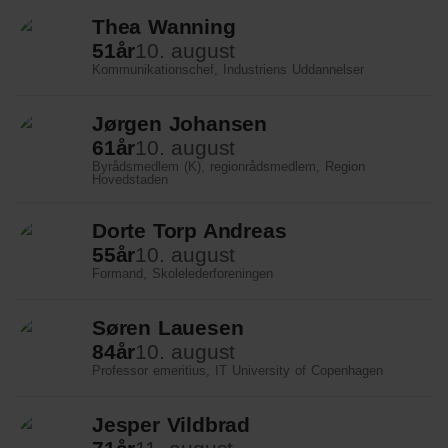
Klima
Thea Wanning
Kommunal
51
år
10. august
Kommunikationschef, Industriens Uddannelser
Kultur
Jørgen Johansen
Maritim
61
år
10. august
Byrådsmedlem (K), regionrådsmedlem, Region
Miljø
Hovedstaden
Social
Dorte Torp Andreas
55
år
10. august
Sundhed
Formand, Skolelederforeningen
Transport
Søren Lauesen
Uddannelse
84
år
10. august
Professor emeritius, IT University of Copenhagen
Udvikling
Jesper Vildbrad
Ældre