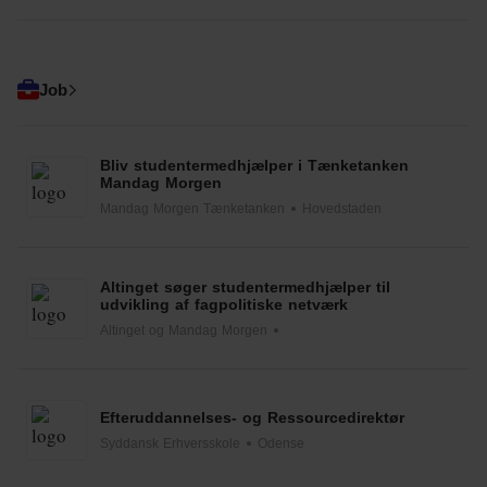
Job
Bliv studentermedhjælper i Tænketanken
Mandag Morgen
Mandag Morgen Tænketanken
Hovedstaden
Altinget søger studentermedhjælper til
udvikling af fagpolitiske netværk
Altinget og Mandag Morgen
Efteruddannelses- og Ressourcedirektør
Syddansk Erhversskole
Odense