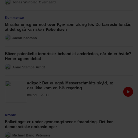
Jonas Wiinblad Overgaard
Kommentar
Missilerne regner ned over Kyiv som aldrig før. De færreste forstår,
at det også kan ske i København
Jacob Kaarsbo
Bliver potentielle terrorister behandlet anderledes, når de er hvide?
Her er ugens debat
Anne Stampe Arndt
#dkpol: Det er også Messerschmidts skyld, at
der ikke kom en blå regering
#dkpol
·
29:11
Kronik
Folketinget er under gennemgribende forandring. Det har
demokratiske omkostninger
Michael Bang Petersen