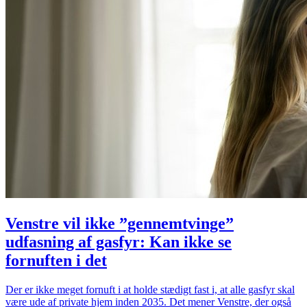
Venstre vil ikke ”gennemtvinge”
udfasning af gasfyr: Kan ikke se
fornuften i det
Der er ikke meget fornuft i at holde stædigt fast i, at alle gasfyr skal
være ude af private hjem inden 2035. Det mener Venstre, der også