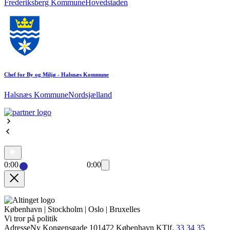
Frederiksberg Kommune
Hovedstaden
Chef for By og Miljø - Halsnæs Kommune
Halsnæs Kommune
Nordsjælland
0:00
0:00
København | Stockholm | Oslo | Bruxelles
Vi tror på politik
Adresse
Ny Kongensgade 10
1472 København K
Tlf.
33 34 35