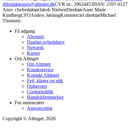
40
redaktionen@altinget.dk
CVR nr.: 29624453
ISSN: 2597-0127
Ansv. chefredaktør
Jakob Nielsen
Direktør
Anne Marie
Kindberg
CFO
Anders Jørning
Kommerciel direktør
Michael
Thomsen
Få adgang
Abonnér
Dagligt nyhedsbrev
Netværk
Kurser
Om Altinget
Om Altinget
Kundeservice
Kontakt Altinget
Fejl, klager og etik
Ophavsret
Cookiepolitik
Handelsbetingelser
For annoncører
Annoncering
Copyright © Altinget, 2026