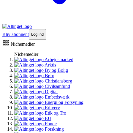
Bliv abonnent
Log ind
Nichemedier
Nichemedier
Arbejdsmarked
Arktis
By og Bolig
Børn
Christiansborg
Civilsamfund
Digital
Embedsværk
Energi og Forsyning
Erhverv
Etik og Tro
EU
Fonde
Forskning