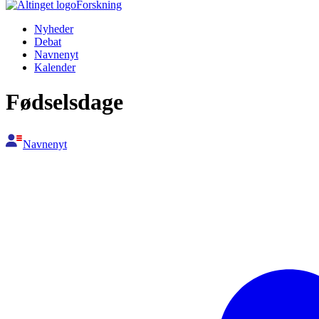
Forskning
Nyheder
Debat
Navnenyt
Kalender
Fødselsdage
Navnenyt