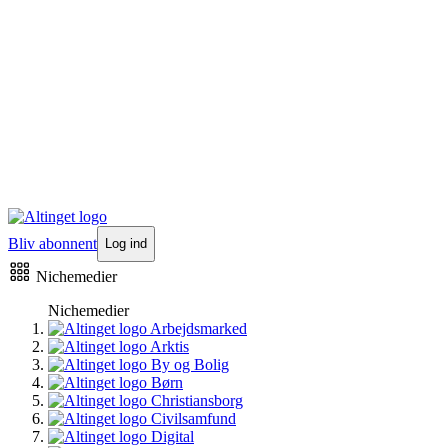
Bliv abonnent
Log ind
Nichemedier
Nichemedier
Arbejdsmarked
Arktis
By og Bolig
Børn
Christiansborg
Civilsamfund
Digital