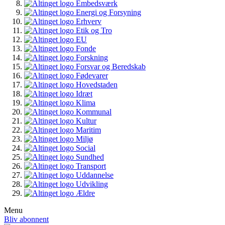
Embedsværk
Energi og Forsyning
Erhverv
Etik og Tro
EU
Fonde
Forskning
Forsvar og Beredskab
Fødevarer
Hovedstaden
Idræt
Klima
Kommunal
Kultur
Maritim
Miljø
Social
Sundhed
Transport
Uddannelse
Udvikling
Ældre
Menu
Bliv abonnent