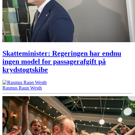
Skatteminister: Regeringen har endnu
ingen model for passagerafgift på
krydstogtskibe
Rasmus Raun Westh