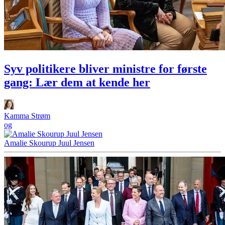
Syv politikere bliver ministre for første
gang: Lær dem at kende her
Kamma Strøm
og
Amalie Skourup Juul Jensen