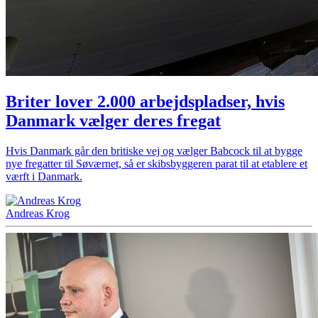
Briter lover 2.000 arbejdspladser, hvis
Danmark vælger deres fregat
Hvis Danmark går den britiske vej og vælger Babcock til at bygge
nye fregatter til Søværnet, så er skibsbyggeren parat til at etablere et
værft i Danmark.
Andreas Krog