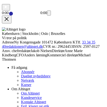
0:00
0:00
København | Stockholm | Oslo | Bruxelles
Vi tror på politik
Adresse
Ny Kongensgade 10
1472 København K
Tlf.
33 34 35
40
redaktionen@altinget.dk
CVR nr.: 29624453
ISSN: 2597-0127
Ansv. chefredaktør
Jakob Nielsen
Direktør
Anne Marie
Kindberg
CFO
Anders Jørning
Kommerciel direktør
Michael
Thomsen
Få adgang
Abonnér
Dagligt nyhedsbrev
Netværk
Kurser
Om Altinget
Om Altinget
Kundeservice
Kontakt Altinget
Fejl, klager og etik