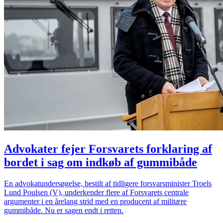
Advokater fejer Forsvarets forklaring af
bordet i sag om indkøb af gummibåde
En advokatundersøgelse, bestilt af tidligere forsvarsminister Troels
Lund Poulsen (V), underkender flere af Forsvarets centrale
argumenter i en årelang strid med en producent af militære
gummibåde. Nu er sagen endt i retten.