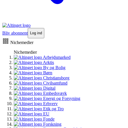
Bliv abonnent
Log ind
Nichemedier
Nichemedier
Arbejdsmarked
Arktis
By og Bolig
Børn
Christiansborg
Civilsamfund
Digital
Embedsværk
Energi og Forsyning
Erhverv
Etik og Tro
EU
Fonde
Forskning