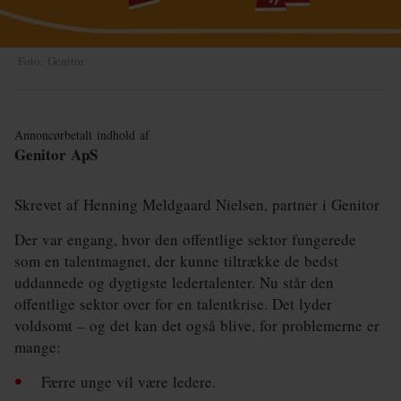
Energi og Forsyning
Foto: Genitor
Erhverv
Etik og Tro
Annoncørbetalt indhold af
EU
Genitor ApS
Fonde
Skrevet af Henning Meldgaard Nielsen, partner i Genitor
Forskning
Der var engang, hvor den offentlige sektor fungerede
Forsvar og Beredskab
som en talentmagnet, der kunne tiltrække de bedst
uddannede og dygtigste ledertalenter. Nu står den
Fødevarer
offentlige sektor over for en talentkrise. Det lyder
voldsomt – og det kan det også blive, for problemerne er
Hovedstaden
mange:
Idræt
Færre unge vil være ledere.