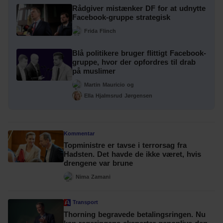
Rådgiver mistænker DF for at udnytte
Facebook-gruppe strategisk
Frida Flinch
Blå politikere bruger flittigt Facebook-
gruppe, hvor der opfordres til drab
på muslimer
Martin Mauricio
og
Ella Hjalmsrud Jørgensen
Kommentar
Topministre er tavse i terrorsag fra
Hadsten. Det havde de ikke været, hvis
drengene var brune
Nima Zamani
Transport
Thorning begravede betalingsringen. Nu