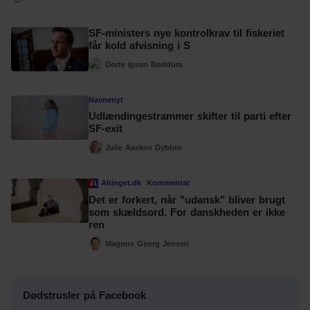
SF-ministers nye kontrolkrav til fiskeriet
får kold afvisning i S
Dorte Ipsen Boddum
Navnenyt
Udlændingestrammer skifter til parti efter
SF-exit
Julie Aaskov Dybbro
Altinget.dk
Kommentar
Det er forkert, når "udansk" bliver brugt
som skældsord. For danskheden er ikke
ren
Magnus Georg Jensen
Dødstrusler på Facebook