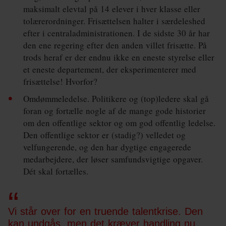
maksimalt elevtal på 14 elever i hver klasse eller
tolærerordninger. Frisættelsen halter i særdeleshed
efter i centraladministrationen. I de sidste 30 år har
den ene regering efter den anden villet frisætte. På
trods heraf er der endnu ikke en eneste styrelse eller
et eneste departement, der eksperimenterer med
frisættelse! Hvorfor?
Omdømmeledelse. Politikere og (top)ledere skal gå
foran og fortælle nogle af de mange gode historier
om den offentlige sektor og om god offentlig ledelse.
Den offentlige sektor er (stadig?) velledet og
velfungerende, og den har dygtige engagerede
medarbejdere, der løser samfunds­vigtige opgaver.
Dét skal fortælles.
Vi står over for en truende talentkrise. Den
kan undgås, men det kræver handling nu.