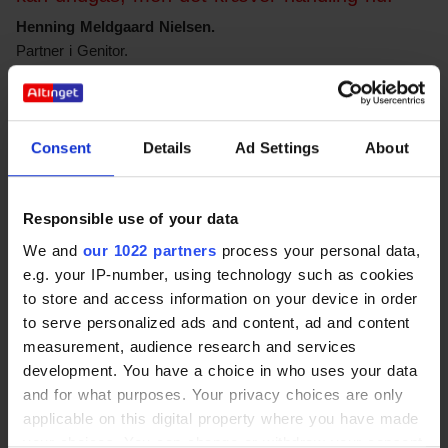
Henning Meldgaard Nielsen.
Partner i Genitor.
PS!
Der forhandles nu om et nyt regeringsgrundlag. Det
må gerne forholde sig til talentkrisen. Hvis den offentlige
Consent
Details
Ad Settings
About
sektor stadig skal kunne tiltrække dygtige ledertalenter,
og hvis den ikke skal konkurrere på løn, hvad skal den
så konkurrere på?
Responsible use of your data
We and
our 1022 partners
process your personal data,
e.g. your IP-number, using technology such as cookies
Podcast - Hvem vil være leder?
to store and access information on your device in order
Hvem vil være leder? - Altinget Jobsamtale | Acast
to serve personalized ads and content, ad and content
measurement, audience research and services
Podcast - Når ledergruppen ikke leverer
development. You have a choice in who uses your data
Når ledergrupper ikke leverer - Altinget Jobsamtale |
and for what purposes. Your privacy choices are only
Acast
applicable on this digital property where you have made
your choices. You can change or withdraw your consent