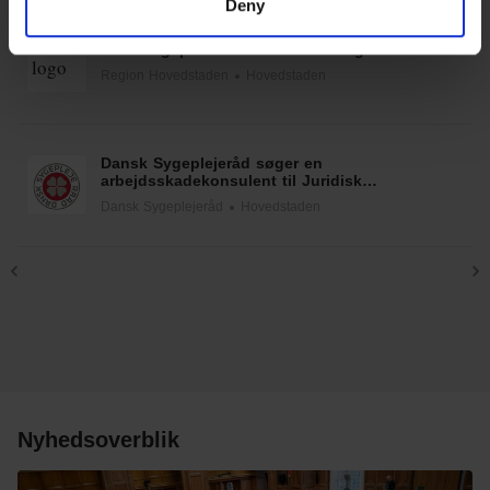
Deny
of their services.
Vicedirektør med stærk teknologi- og
udviklingsprofil til Center for IT og
Medicoteknologi
Region Hovedstaden
Hovedstaden
Dansk Sygeplejeråd søger en
arbejdsskadekonsulent til Juridisk
Kompetencecenter i tidsbegrænset stilling (1
Dansk Sygeplejeråd
Hovedstaden
år)
Nyhedsoverblik