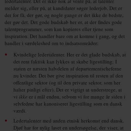
ledertalenter. Det er ikke nok at vente på, at talenter
melder sig, eller på, at kandidater søger lederjob. Det er
der for få, der gør, og nogle gange er det ikke de bedste,
der gør det. Det gode budskab her er, at der findes gode
talentprogrammer, som kan kopieres eller tjene som
inspiration. Det handler bare om at komme i gang, og det
handler i særdeleshed om to indsatsområder:
Kvindelige ledertalenter. Her er det glade budskab, at
det rent faktisk kan lykkes at skabe ligestilling: I
staten er næsten halvdelen af departementscheferne
nu kvinder. Det bør give inspiration til resten af den
offentlige sektor (og til den private sektor, som her
halter pinligt efter). Det er vigtigt at understrege, at
vi
ikke
er
i mål endnu, selvom vi for mange år siden i
selvfedme har kanoniseret ligestilling som en dansk
værdi.
Ledertalenter med anden etnisk herkomst end dansk.
Djøf har for nylig lavet en undersøgelse, der viser, at