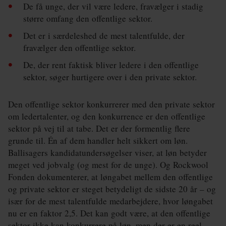
Klima
De få unge, der vil være ledere, fravælger i stadig
større omfang den offentlige sektor.
Kommunal
Det er i særdeleshed de mest talentfulde, der
Kultur
fravælger den offentlige sektor.
De, der rent faktisk bliver ledere i den offentlige
Maritim
sektor, søger hurtigere over i den private sektor.
Miljø
Den offentlige sektor konkurrerer med den private sektor
Social
om ledertalenter, og den konkurrence er den offentlige
sektor på vej til at tabe. Det er der formentlig flere
Sundhed
grunde til. Én af dem handler helt sikkert om løn.
Transport
Ballisagers kandidatundersøgelser viser, at løn betyder
meget ved jobvalg (og mest for de unge). Og Rockwool
Uddannelse
Fonden dokumenterer, at løngabet mellem den offentlige
og private sektor er steget betydeligt de sidste 20 år – og
Udvikling
især for de mest talentfulde medarbejdere, hvor løngabet
nu er en faktor 2,5. Det kan godt være, at den offentlige
Ældre
sektor ikke kan konkurrere på løn, men der er en reel