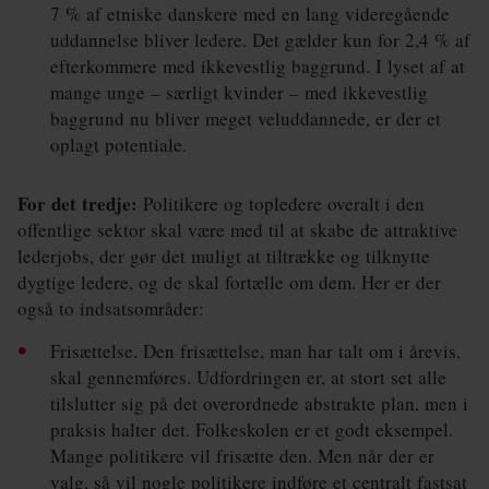
7 % af etniske danskere med en lang videregående
uddannelse bliver ledere. Det gælder kun for 2,4 % af
efterkommere med ikkevestlig baggrund. I lyset af at
mange unge – sær­ligt kvinder – med ikkevestlig
baggrund nu bliver meget veluddannede, er der et
oplagt potentiale.
For det tredje:
Politikere og topledere overalt i den
offentlige sektor skal være med til at skabe de attraktive
lederjobs, der gør det muligt at tiltrække og tilknytte
dygtige ledere, og de skal fortælle om dem. Her er der
også to indsatsområder:
Frisættelse. Den frisættelse, man har talt om i årevis,
skal gennemføres. Udfordringen er, at stort set alle
tilslutter sig på det overordnede abstrakte plan, men i
praksis halter det. Folkeskolen er et godt eksempel.
Mange politikere vil frisætte den. Men når der er
valg, så vil nogle politikere indføre et centralt fastsat