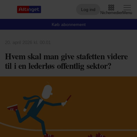
Log ind
Nichemedier
Menu
Køb abonnement
20. april 2026 kl. 00.01
Arbejdsmarked
Hvem skal man give stafetten videre
Arktis
til i en lederløs offentlig sektor?
By og Bolig
Børn
Christiansborg
Civilsamfund
Digital
Embedsværk